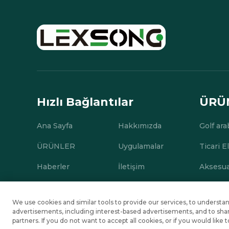
Hızlı Bağlantılar
ÜRÜ
Ana Sayfa
Hakkımızda
Golf ara
ÜRÜNLER
Uygulamalar
Ticari El
Haberler
İletişim
Aksesua
We use cookies and similar tools to provide our services, to under
Tüm hakları saklıdır. © Suzhou Lexsong Electromechanical Eq
advertisements, including interest-based advertisements, and to share
partners. If you do not want to accept all cookies, or if you would lik