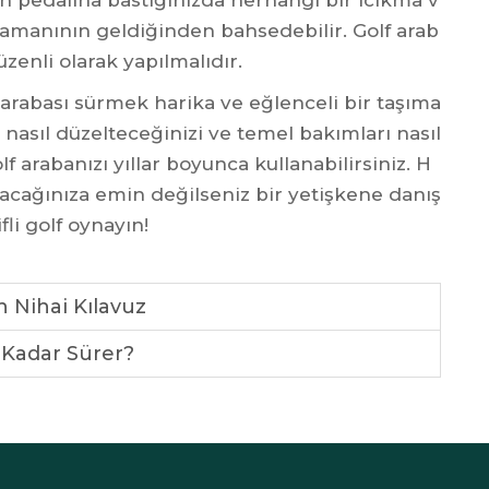
en pedalına bastığınızda herhangi bir ıcıkma v
 zamanının geldiğinden bahsedebilir. Golf arab
zenli olarak yapılmalıdır.
f arabası sürmek harika ve eğlenceli bir taşıma
rı nasıl düzelteceğinizi ve temel bakımları nasıl
 arabanızı yıllar boyunca kullanabilirsiniz. H
acağınıza emin değilseniz bir yetişkene danış
fli golf oynayın!
n Nihai Kılavuz
e Kadar Sürer?