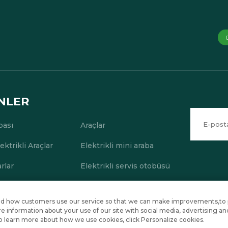
NLER
bası
Araçlar
ektrikli Araçlar
Elektrikli mini araba
rlar
Elektrikli servis otobüsü
stand how customers use our service so that we can make improvements,to
uipment Co., Ltd.
Gizlilik Politikası
Blog
 information about your use of our site with social media, advertising an
e to learn more about how we use cookies, click Personalize cookies.