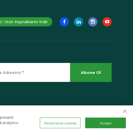
Ürün Kaynaklarını İndir
Abone Ol
 present
En üste kaydır
d analytics
Personalize cookies
Accept