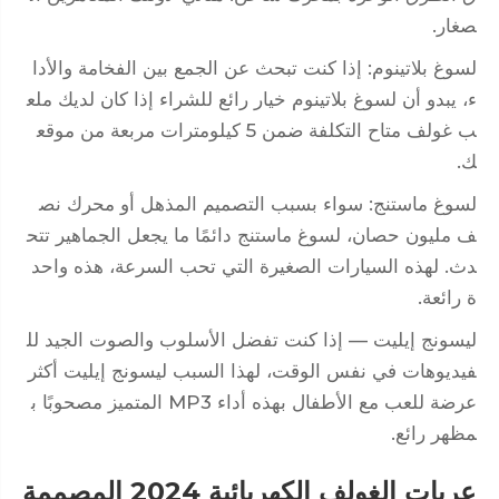
صغار.
لسوغ بلاتينوم: إذا كنت تبحث عن الجمع بين الفخامة والأدا
ء، يبدو أن لسوغ بلاتينوم خيار رائع للشراء إذا كان لديك ملع
ب غولف متاح التكلفة ضمن 5 كيلومترات مربعة من موقع
ك.
لسوغ ماستنج: سواء بسبب التصميم المذهل أو محرك نص
ف مليون حصان، لسوغ ماستنج دائمًا ما يجعل الجماهير تتح
دث. لهذه السيارات الصغيرة التي تحب السرعة، هذه واحد
ة رائعة.
ليسونج إيليت — إذا كنت تفضل الأسلوب والصوت الجيد لل
فيديوهات في نفس الوقت، لهذا السبب ليسونج إيليت أكثر
عرضة للعب مع الأطفال بهذه أداء MP3 المتميز مصحوبًا ب
مظهر رائع.
عربات الغولف الكهربائية 2024 المصممة