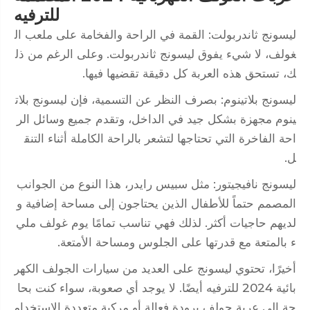
للترفيه
ليسونج ثاندربولت: القمة في الراحة والفخامة على ملعب ال
غولف، لا شيء يفوق ليسونج ثاندربولت. وعلى الرغم من ذل
ك، تستحق هذه العربة كل دقيقة تقضيها فيها.
ليسونج بلاتينوم: بصرف النظر عن التسمية، فإن ليسونج بلات
ينوم مجهزة بشكل جيد في الداخل، وتقدم جميع وسائل الر
احة الفاخرة التي تحتاجها لتشعر بالراحة الكاملة أثناء التنق
ل.
ليسونج نافيجيتور: مثل سبيس رايدر، هذا النوع من الجوانب
المصمم حتماً للأطفال الذين يحتاجون إلى مساحة إضافية و
لديهم حاجيات أكثر. لذلك فهي تناسب تمامًا يوم غولف ملي
ء بالمتعة مع قدرتها على الجلوس ومساحة الأمتعة.
أخيرًا، تحتوي ليسونج على العديد من سيارات الجولف الكهر
بائية 2024 للترفيه أيضًا. لا يوجد أي صعوبة، سواء كنت بحا
جة إلى عربة جولف برودة فعالة أو مركبة متعددة الاستخدام