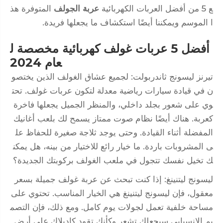
ع 5 من أفضل العربات الكهربائية
عربة الجولف
المتوفرة هذ
ا الموسم ويمكننا أيضًا استكشاف ما يجعلها فريدة.
أفضل 5 عربات غولف كهربائية مخصصة ل
عام 2024
تيرنز ليسونج ثاندربولت: لجميع عشاق الغولف الذين يختصو
ن في قيادة سيارات رياضية معدلة لتكون عربات غولف. تحت
وي على شعور بجلد داخلي، والمنظر الجميل يجعلها فاخرة
كعربة. هناك أيضًا نظام صوت ممتاز يسمح لك بلعب أغانيك
المفضلة أثناء القيادة. وحتى يوجد ثلاجة صغيرة للحفاظ عل
ى المشروبات باردة. ما خيار رائع للاختيار من بينه، هل يمكن
ك تخيل نفسك تتجول في ملعب الغولف بركوبتك الجديدة؟
ليسونج ليتنينغ: إذا كنت تبحث عن عربة غولف جميلة بسعر
معقول، فإن ليسونج ليتنينغ هي الخيار المناسب. تحتوي على
مساحة خلفية تعمل لجولات يوم كامل. ومع ذلك، فإن التصم
يم الانسيابي سيجعلك تشعر وكأنك تقود كاديلاك على أرض