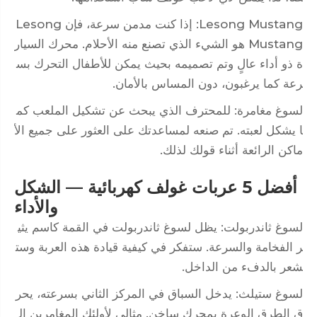
Lesong Mustang: إذا كنت مدمن سرعة، فإن Lesong
Mustang هو الشيء الذي تصنع منه الأحلام. محرك السيار
ة ذو أداء عالٍ وتم تصميمه بحيث يمكن للأطفال التحرك بس
رعة كما يرغبون، دون المساس بالأمان.
لسوغ مغامرة: للمحترف الذي يبحث عن تشكيل الملعب كم
ا يشكل لعبته. تم صنعه لمساعدتك على العثور على جميع الأ
ماكن الرائعة أثناء قولك لذلك.
أفضل 5 عربات غولف كهربائية — الشكل
والأداء
لسوغ ثاندربولت: يظل لسوغ ثاندربولت في القمة كاسم يثي
ر الفخامة والسرعة. ستفكر في كيفية قيادة هذه العربة وست
شعر بالدفء من الداخل.
لسوغ ستيلث: يدخل السباق في المركز الثاني بسرعته، يحر
ق الطرق الوعرة بمحرك ساخن. مثالي لأولئك المغامرين ال