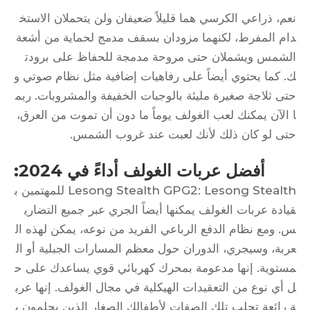
نعم، ذراعي الكرسي هما قليلاً ضعيفان ولن يتحملان الاستخ
دام المفرط، لكنهما مزودان بسقف مدمج لحماية من أشعة
الشمس ويشملان حتى مروحة مدمجة للحفاظ على برودت
ك. كما يحتوي أيضاً على رفاهيات إضافية مثل نظام صوتي و
حتى ثلاجة صغيرة مليئة بالوجبات الخفيفة والمشروبات. ربم
ا الآن يمكنك لعب الغولف يوماً ما دون أن تموت من العرق،
حتى لو كان ذلك لأنك لعبت عند غروب الشمس.
أفضل عربات الغولف أداءً في 2024:
Lesong Stealth GPG2: Lesong Stealth للمهتمين ب
قيادة عربات الغولف يمكنها أيضاً الجري عبر جميع التضاري
س. ومع نظام الدفع الرباعي الفريد من نوعه، يمكن لهذه ال
عربة، وسيجري، الدوران حول معظم المسارات الجبلية أو ال
مستوية. إنها مدعومة بمحرك كهربائي قوي يساعدك على ح
ل أي نوع من التعقيدات الهيكلية في مجال الغولف. إنها عرب
ة رائعة تجلب تلك الصفات لأطفالك الصغار الذين يحلمون ب