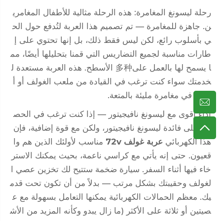
رحلة ليسونغ المغامرة: هذه الرحلة مثالية للأطفال المغامري
ن. جاهزة للمغامرة — تم تصميم هذا العربة لتُدفع حول الح
ي بأسلوب رائع، لكن ليس فقط ذلك، بل إنها تحتوي على إ
طارات مناسبة لجميع التضاريس التي قمنا بتحليلها أيضًا، مم
ا يسمح لها بالعمل على多种 الأسطح. هذه العربة مستعدة ل
خدمتك سواء كنت ترغب في القيادة من ملعب الغولف أو أ
خذها في مغامرة مليئة بالمتعة.
أداء أقوى مع ليسونغ نافيجيتور — إذا كنت ترغب في الحص
ول على فائدة ليسونغ نافيجيتور، ولكن مع قوة إضافية، فإن
هذا الكهربائي
عربة غولف 72v
مناسب لأولئك الذين هم وا
قعيون. حتى إنه يأتي مع كراسي ناعمة، بحيث يمكنك الاستر
خاء فيها أثناء السفر. سيارة ضخمة ستتيح لك تخزين عصي ا
لغولف وحقيبتك بشكل مرتب — بدلاً من أن تكون تحت قدم
يك. معظم الحمالات الكهربائية يمكنها التعامل بسهولة مع ع
صيتين أو ثلاثة على الأكثر (ما زال يبدو وكأنه المزيد من الأش