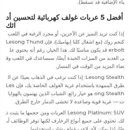
ياء الإضافية قد تسقط).
أفضل 5 عربات غولف كهربائية لتحسين أد
ائك
إذا كنت تريد التميز عن الآخرين، أو مجرد الرغبة في اللعب
كنجم روك (مع اشغال كلتا إبهاميك)، فإن Lesong Thund
erbolt قد يكون مناسبًا لك. هذا الخيار، رغم أنه يحتوي عل
ى العديد من الميزات الجيدة أيضًا، سيساعدك في اللعب وق
ضاء المزيد من الوقت في المسار.
Lesong Stealth: إذا كنت ترغب في الذهاب بعيدًا عن ال
طرق الممهدة باستخدام عربة الغولف الخاصة بك، فإن Les
ong Stealth هو خيار رائع. الشباب الذين يهتمون بالهوايا
ت — عربة قوية وصاعدة لا تخشى الدمار خارج الطرق.
Lesong Platinum: SUV العربات ومن حجمها ما يثبت ذ
لك. تحتوي على جميع أنواع الزخارف لكنها توفر الوظائف أي
ضًا، لذا يمكن لأي لاعب غولف شاب استخدامها.