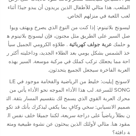
الملعب. هذا مثالي للأطفال الذين يريدون أن يبدو جيدًا أثناء
لعب اللعبة في منزلهم الخاص.
ليسونج بلاتينوم: إذا كنت من النوع الذي يصرخ ويهتف ويوا
صل السير على الطريق مثل مجنون، فإن ليسونج بلاتينوم ه
و حلمك
عربة جولف كهربائية
. طلاؤه الكرومي الجميل سيأ
خذ الشمس بشكل يومي بعد الطلاء الجديد، وداخليته أكثر ر
احة مما يجعلك تركب كملك في مركبة موسعة. السير بهذه
العربة الفاخرة سيجعل الجميع يتحدثون.
لاسونج إيليت: خليط من الرياضية والفخامة موجود في LE
SONG للسرعة. لب هذا الأداء الموجه نحو الأداء يأتي من
محرك العربة القوي الذي يسمح لك بتقسيم المسار بثقة. الت
صميم الانسيابي: سخي وكافٍ بما يكفي ليذكرك بأنك قد تكو
ن بطلاً رياضياً على دراجة سريعة، لكننا جميعًا خلف نفس ال
مقود هنا. مثالي لأولئك الذين يبحثون عن نشوة طبيعية ومتع
ة دافئة؟