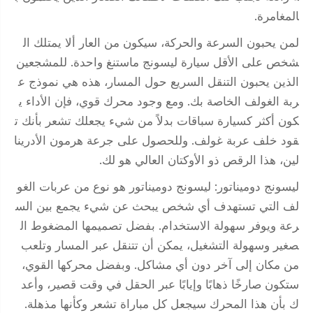
المغامرة.
لمن يحبون السرعة والحركة، سيكون من العار ألا يمتلك ال
شخص على الأقل سيارة ليسونج ماستنغ واحدة. للمشجعين
الذين يحبون التنقل السريع حول المسار، هذه هي نموذج ع
ربة الغولف الخاصة بك. ومع وجود محرك قوي، فإن الأداء ي
كون أكثر كسيارة سباقات بدلاً من شيء يجعلك تشعر بأنك ت
قود خلف عربة غولف. وللحصول على جرعة هرمون الأدرينا
لين، هذا الرقص ذو الأوكتان العالي هو لك.
ليسونج دوميناتور: ليسونج دوميناتور هو نوع من عربات الغو
لف التي تستهدف أي شخص يبحث عن شيء يجمع بين الس
رعة ويوفر سهولة الاستخدام. بفضل تصميمها المضغوط ال
صغير وسهولة التشغيل، يمكن أن تتنقل عبر المسار وتلعب
من مكان إلى آخر دون أي مشاكل. وبفضل محركها القوي،
ستكون صارخًا ذهابًا وإيابًا عبر الحقل في وقت قصير، وأعد
ك بأن هذا المحرك سيجعل كل مباراة تشعر وكأنها مذهلة.