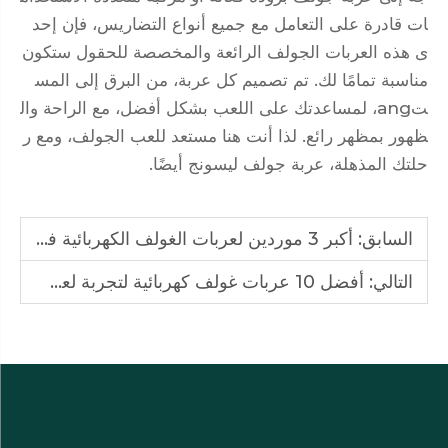
ات قادرة على التعامل مع جميع أنواع التضاريس، فإن إحد
ى هذه العربات الجولف الرائعة والمخصصة للحقول ستكون
مناسبة تمامًا لك. تم تصميم كل عربة، من البرق إلى المس
تang، لمساعدتك على اللعب بشكل أفضل، مع الراحة وال
ظهور بمظهر رائع. لذا أنت هنا مستعد للعب الجولف، ومع ر
حلتك المذهلة، عربة جولف ليسونج أيضًا.
السابق:
أكبر 3 موردين لعربات الغولف الكهربائية في الصين لأنظمة AC 72V
التالي:
أفضل 10 عربات غولف كهربائية لتجربة لعب غولف فاخرة