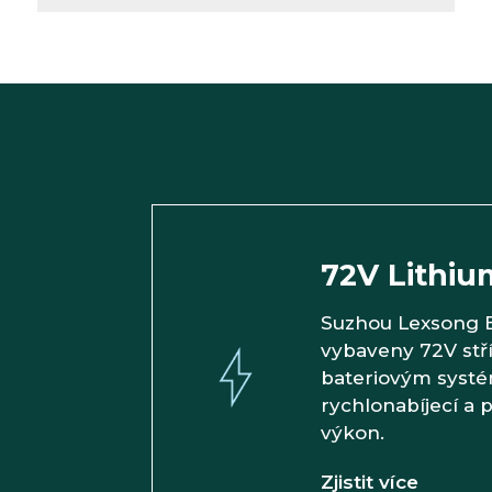
72V Lithiu
Suzhou Lexsong El
vybaveny 72V stř
bateriovým systé
rychlonabíjecí a p
výkon.
Zjistit více