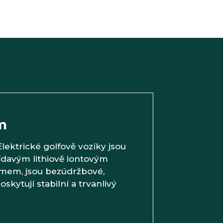
m
ektrické golfově vozíky jsou
ídavým lithiově iontovým
mem, jsou bezúdržbové,
oskytují stabilní a trvanlivý