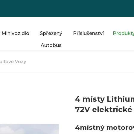
Minivozidlo
Spřežený
Příslušenství
Produkt
Autobus
olfové Vozy
4 místy Lithi
72V elektrické
4místný motorov