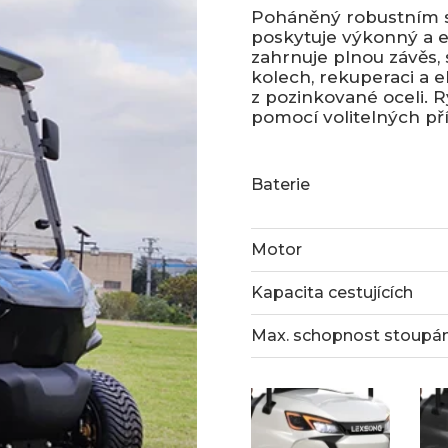
Poháněný robustním s
poskytuje výkonný a e
zahrnuje plnou závěs,
kolech, rekuperaci a e
z pozinkované oceli. R
pomocí volitelných pří
Baterie
Motor
Kapacita cestujících
Max. schopnost stoupání