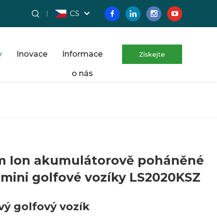
CS
y
Inovace
Informace
Získejte
o nás
bezplatnou
cenovou nabídku
um Ion akumulátorově poháněné
 mini golfové vozíky LS2020KSZ
ý golfový vozík