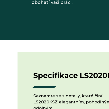
obohatí vaši práci.
Specifikace LS202
Seznamte se s detaily, které činí
LS2020KSZ elegantním, pohodlný
odolným.