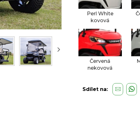
Perl White
Č
kovová
Červená
M
nekovová
Sdílet na: