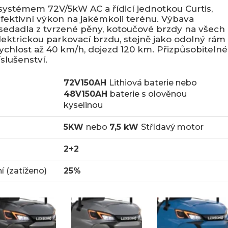
ystémem 72V/5kW AC a řídicí jednotkou Curtis,
fektivní výkon na jakémkoli terénu. Výbava
 sedadla z tvrzené pěny, kotoučové brzdy na všech
lektrickou parkovací brzdu, stejně jako odolný rám
ychlost až 40 km/h, dojezd 120 km. Přizpůsobitelné
slušenství.
72V150AH
Lithiová baterie nebo
48V150AH
baterie s olověnou
kyselinou
5KW
nebo
7,5 kW
Střídavý motor
2+2
 (zatíženo)
25%