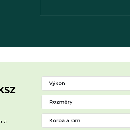
Výkon
0KSZ
Rozměry
Korba a rám
m a