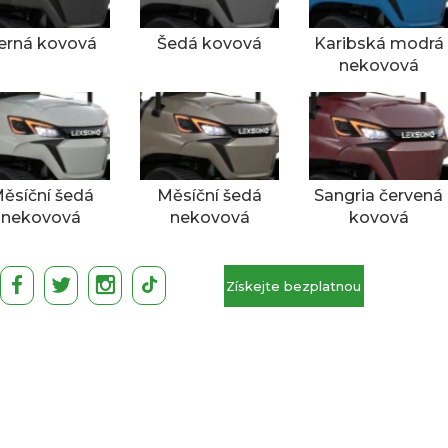
erná kovová
Šedá kovová
Karibská modrá
nekovová
ěsíční šedá
Měsíční šedá
Sangria červená
nekovová
nekovová
kovová
Získejte bezplatnou
cenovou nabídku