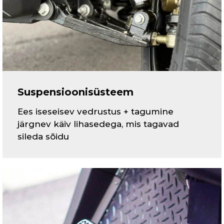
Suspensioonisüsteem
Ees iseseisev vedrustus + tagumine
järgnev käiv lihasedega, mis tagavad
sileda sõidu