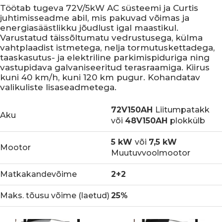
Töötab tugeva 72V/5kW AC süsteemi ja Curtis
juhtimisseadme abil, mis pakuvad võimas ja
energiasäästlikku jõudlust igal maastikul.
Varustatud täissõltumatu vedrustusega, külma
vahtplaadist istmetega, nelja tormutuskettadega,
taaskasutus- ja elektriline parkimispiduriga ning
vastupidava galvaniseeritud terasraamiga. Kiirus
kuni 40 km/h, kuni 120 km pugur. Kohandatav
valikuliste lisaseadmetega.
72V150AH
Liitumpatakk
Aku
või
48V150AH
plokkülb
5 kW
või
7,5 kW
Mootor
Muutuvvoolmootor
Matkakandevõime
2+2
Maks. tõusu võime (laetud)
25%