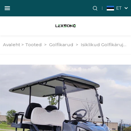
ET
Avaleht >
Tooted
>
Golfikarud
>
Isiklikud Golfikärujad