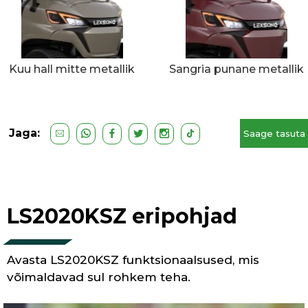
Kuu hall mitte metallik
Sangria punane metallik
Jaga:
Saage tasuta
pakkumus
LS2020KSZ eripohjad
Avasta LS2020KSZ funktsionaalsused, mis
võimaldavad sul rohkem teha.