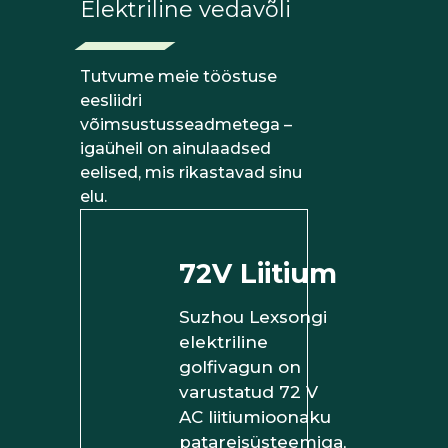
Elektriline vedavõli
Tutvume meie tööstuse
eesliidri
võimsustusseadmetega –
igaüheil on ainulaadsed
eelised, mis rikastavad sinu
elu.
72V Liitium
Suzhou Lexsongi
elektriline
golfivagun on
varustatud 72 V
AC liitiumioonaku
patareisüsteemiga,