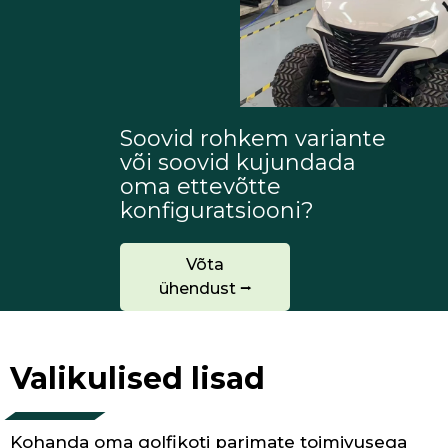
Soovid rohkem variante
või soovid kujundada
oma ettevõtte
konfiguratsiooni?
Võta
ühendust ⭢
Valikulised lisad
Kohanda oma golfikoti parimate toimivusega