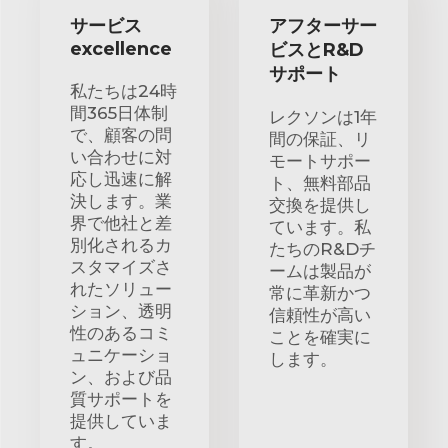
サービス
アフターサー
excellence
ビスとR&D
サポート
私たちは24時
間365日体制
レクソンは1年
で、顧客の問
間の保証、リ
い合わせに対
モートサポー
応し迅速に解
ト、無料部品
決します。業
交換を提供し
界で他社と差
ています。私
別化されるカ
たちのR&Dチ
スタマイズさ
ームは製品が
れたソリュー
常に革新かつ
ション、透明
信頼性が高い
性のあるコミ
ことを確実に
ュニケーショ
します。
ン、および品
質サポートを
提供していま
す。