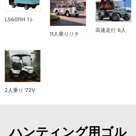
LS6011H 1トン電気小型貨物車
高速走行 6人乗り リチウムイオンバッテリー 電気ゴルフカート LS2043KSZ
11人乗りリチウムバッテリー搭載空港用電動シャトルバス LS6118KB
2人乗り 72V ダブルウィッシュボーンサスペンション付き電動ゴルフバギーカート LS2023A
ハンティング用ゴル