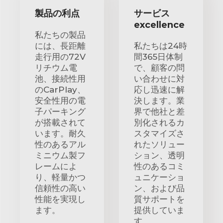
製品の利点
サービス
excellence
私たちの製品
には、長距離
私たちは24時
走行用の72V
間365日体制
リチウム電
で、顧客の問
池、接続性用
い合わせに対
のCarPlay、
応し迅速に解
安全性用の電
決します。業
子パーキング
界で他社と差
が搭載されて
別化されるカ
います。耐久
スタマイズさ
性のあるアル
れたソリュー
ミニウム製フ
ション、透明
レームによ
性のあるコミ
り、軽量かつ
ュニケーショ
信頼性の高い
ン、および品
性能を実現し
質サポートを
ます。
提供していま
す。