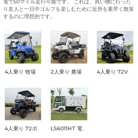
電で50マイル走行可能です。 これは、買い物に行った
り友人と一日中ゴルフを楽しむために近所を素早く散策
するのに理想的です。
4人乗り 牧場用 電動オフロードゴルフバギー LS2020ASZ
2人乗り 農場用 小型電動オフロードユーティリティゴルフバギー LS2020H
4人乗り 72V リチウム電池式オフロード電動ハンティングゴルフカート LS2021ASZ
4人乗り 72ボルト LiFePO4バッテリー電動貨物ベッドゴルフカート LS2041H
LS6011HT 電気ホテルフードトラック