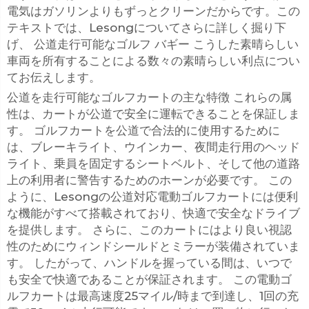
電気はガソリンよりもずっとクリーンだからです。この
テキストでは、Lesongについてさらに詳しく掘り下
げ、
公道走行可能なゴルフ バギー
こうした素晴らしい
車両を所有することによる数々の素晴らしい利点につい
てお伝えします。
公道を走行可能なゴルフカートの主な特徴 これらの属
性は、カートが公道で安全に運転できることを保証しま
す。 ゴルフカートを公道で合法的に使用するために
は、ブレーキライト、ウインカー、夜間走行用のヘッド
ライト、乗員を固定するシートベルト、そして他の道路
上の利用者に警告するためのホーンが必要です。 この
ように、Lesongの公道対応電動ゴルフカートには便利
な機能がすべて搭載されており、快適で安全なドライブ
を提供します。 さらに、このカートにはより良い視認
性のためにウィンドシールドとミラーが装備されていま
す。 したがって、ハンドルを握っている間は、いつで
も安全で快適であることが保証されます。 この電動ゴ
ルフカートは最高速度25マイル/時まで到達し、1回の充