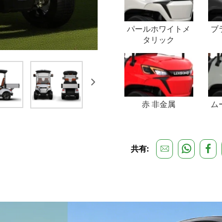
パールホワイトメ
ブ
タリック
赤 非金属
ム
共有: