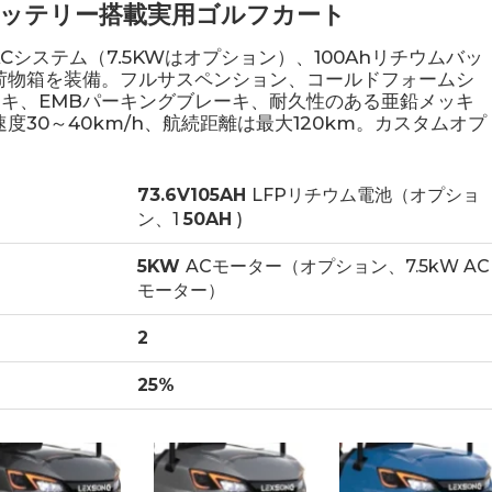
バッテリー搭載実用ゴルフカート
 ACシステム（7.5KWはオプション）、100Ahリチウムバッ
荷物箱を装備。フルサスペンション、コールドフォームシ
ーキ、EMBパーキングブレーキ、耐久性のある亜鉛メッキ
度30～40km/h、航続距離は最大120km。カスタムオプ
73.6V105AH
LFPリチウム電池（オプショ
ン、1
50AH
)
5KW
ACモーター（オプション、7.5kW AC
モーター）
2
25%