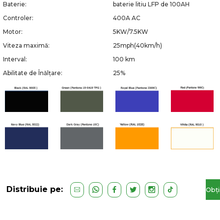
Baterie:
baterie litiu LFP de 100AH
Controler:
400A AC
Motor:
5KW/7.5KW
Viteza maximă:
25mph(40km/h)
Interval:
100 km
Abilitate de Înălțare:
25%
Distribuie pe:
Obți