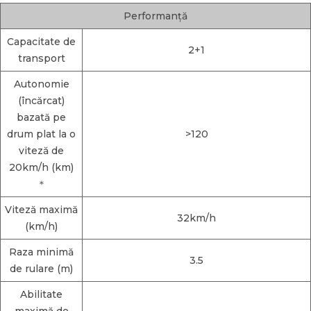
Performanță
Capacitate de
2+1
transport
Autonomie
(încărcat)
bazată pe
drum plat la o
>120
viteză de
20km/h (km)
＊
Viteză maximă
32km/h
(km/h)
Raza minimă
3.5
de rulare (m)
Abilitate