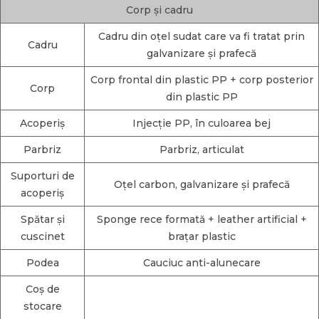
Corp și cadru
Cadru din oțel sudat care va fi tratat prin
Cadru
galvanizare și prafecă
Corp frontal din plastic PP + corp posterior
Corp
din plastic PP
Acoperiș
Injecție PP, în culoarea bej
Parbriz
Parbriz, articulat
Suporturi de
Oțel carbon, galvanizare și prafecă
acoperiș
Spătar și
Sponge rece formată + leather artificial +
cuscinet
brațar plastic
Podea
Cauciuc anti-alunecare
Coș de
stocare