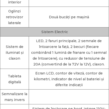
interior
Oglinzi
retrovizor
Două bucăți pe mașină
laterale
Sistem Electric
LED, 2 faruri principale, 2 semnale de
Sistem de
întoarcere la față, 2 becuri (fiecare
iluminat și
combinând 1 lumină de franare cu 1 semnal
claxon
de întoarcere), cu redusor de tensiune de
20A (convertind de la 72V la 12V), claxon.
Ecran LCD, contor de viteză, contor de
Tableta
kilometri, indicator de nivel al bateriei și
digitală
diferite indicații
Semnalizare la
marș invers
Sistem de încărcare pe bord, intrare 110V-