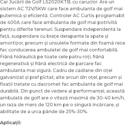
Car Jucării de Golf LS2020KTB, cu carucior. Are un
sistem AC 72V/5KW care face ambulanta de golf mai
puternică și eficientă. Controler AC Curtis programabil
de 400A care face ambulanta de golf mai potrivită
pentru diferite terenuri. Suspendare independentă la
față, suspendare cu brațe derapante la spate și
amortizor, precum și unsulete formate din foamă rece
fac conducerea ambulatei de golf mai confortabilă.
Frână hidraulică pe toate cele patru roți, frână
regenerativă și frână electrică de parcare fac
ambulanta mai sigură. Cadru de cadrane din oțel
galvanizat și praf pictat, alte arcuri din oțel, precum și
fixații tratate cu dacromet fac ambulanta de golf mai
durabilă. Din punct de vedere al performanței, această
ambulată de golf are o viteză maximă de 30-40 km/h,
un raza de mers de 120 km pe o singură încărcare, și
abilitate de a urca pânde de 25%-30%.
Aplicații: