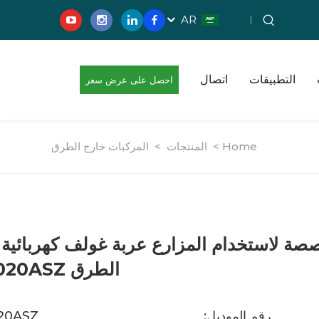
AR
التطبيقات
اتصال
احصل على عرض سعر
مجاني
Home >
المنتجات
>
المركبات خارج الطرق
صصة لاستخدام المزارع عربة غولف كهربائية 
الطرق LS2020ASZ
رقم الموديل:
20ASZ