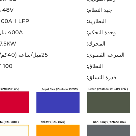
جهد النظام:
& 48V
البطارية:
100AH LFP ليثيوم
وحدة التحكم:
400A تيار متردد
المحرك:
7.5KW
السرعة القصوى:
25ميل/ساعة (40كم/ساعة)
النطاق:
100 كيلومتر
قدرة التسلق: