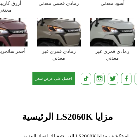
أسود معدني
رمادي فحمي معدني
أزرق كاريب
معدني
رمادي قمري غير
رمادي قمري غير
أحمر سانجريا
معدني
معدني
احصل على عرض سعر
مجاني
مزايا LS2060K الرئيسية
استكشف مزايا LS2060K التي تتيح لك إنجاز المزيد.