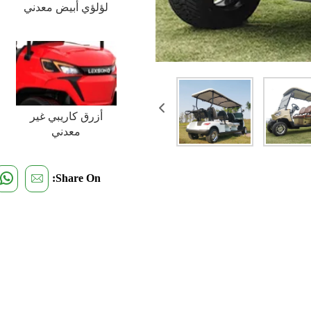
لؤلؤي أبيض معدني
أزرق كاريبي غير
معدني
Share On: