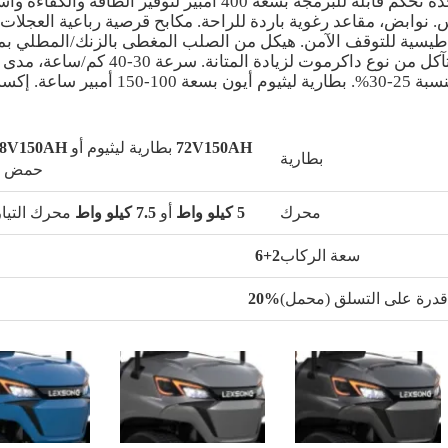
72 فولت/5 كيلوواط، وحدة تحكم قابلة للبرمجة بسعة 400 أمبير لتوفير الطاقة و
نوابض، مقاعد رغوية باردة للراحة. مكابح قرصية رباعية العجلات،
ناطيسية للتوقف الآمن. هيكل من الصلب المغطى بالزنك/المطلي 
وقدرة على التسلق بنسبة 25-30%. بطارية ليثيوم أيون بسعة 00
ا
72V150AH
بطارية ليثيوم أو
48V150AH
بطارية
حمض ا
محرك
5 كيلو واط
أو
7.5 كيلو واط
محرك التيار
سعة الركاب
6+2
درة على التسلق (محمل)
20%