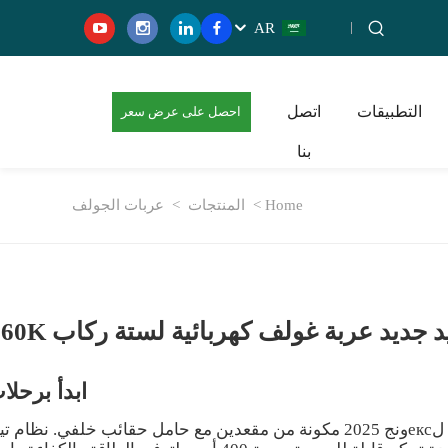
AR
التطبيقات
اتصل
احصل على عرض سعر
بنا
مجاني
Home >
المنتجات
>
عربات الجولف
جديد عربة غولف كهربائية لستة ركاب LS2060K
ابدأ برحلا
عربة جولف كهربائية من لексونج 2025 مكونة من مقعدين مع حامل حقائب خلفي. نظا