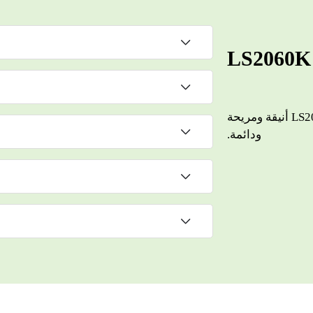
استكشف التفاصيل التي تجعل LS2060K أنيقة ومريحة
ودائمة.