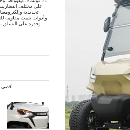
على مختلف التضاريس. 
تجديدية وإلكترومغ
أقصى ق