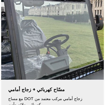
مسّاح كهربائي + زجاج أمامي
زجاج أمامي مركب معتمد من DOT مع مساح
كهربائي، ملائم وآمن