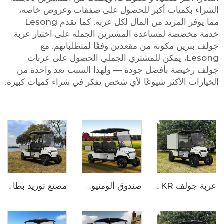
الشراء بكميات أكبر للحصول على صفقات وعروض خاصة،
مما يوفر المزيد من المال لكل عربة. كما تقدم Lesong
خدمة مخصصة لمساعدة المشترين الجملة على اختيار عربة
جولف بنزين مكونة من مقعدين وفقًا لمتطلباتهم. مع
Lesong، يمكن للمشتري الجملي الحصول على عربات
جولف رخيصة بأفضل جودة — ولهذا السبب تعد واحدة من
الخيارات الأكثر شيوعًا لأي شخص يفكر في شراء كميات كبيرة.
عربة جولف LS2043KR الخدمية الكهربائية للفنادق ذات الدفع الرباعي
صندوق ألومنيوم أربعة مقاعد عربة نادي غولف متعددة الاستخدامات LS2043KH
مصنع توريد بطارية ليثيوم كهربائية عربة غولف شحن LS2043KHCX