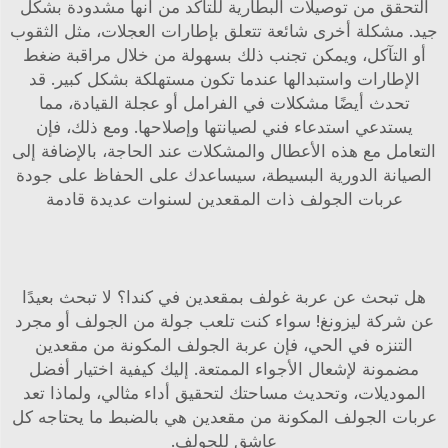
التحقق من توصيلات البطارية للتأكد من أنها مشدودة بشكل
جيد. مشكلة أخرى شائعة تتعلق بإطارات العجلات، مثل الثقوب
أو التآكل، ويمكن تجنب ذلك بسهولة من خلال مراقبة ضغط
الإطارات واستبدالها عندما تكون مستهلكة بشكل كبير. قد
تحدث أيضًا مشكلات في الفرامل أو عجلة القيادة، مما
يستدعي استدعاء فني لصيانتها وإصلاحها. ومع ذلك، فإن
التعامل مع هذه الأعطال والمشكلات عند الحاجة، بالإضافة إلى
الصيانة الدورية البسيطة، سيساعدك على الحفاظ على جودة
عربات الجولف ذات المقعدين لسنوات عديدة قادمة
هل تبحث عن
عربة غولف بمقعدين
في كندا؟ لا تبحث بعيدًا
عن شركة ليزونغ! سواء كنت تلعب جولة من الجولف أو مجرد
التنزه في الحي، فإن عربة الجولف المكونة من مقعدين
مضمونة لإشعال الأجواء الممتعة. إليك كيفية اختيار أفضل
الموديلات، وتحديث مساحتك لتحقيق أداء مثالي، ولماذا تعد
عربات الجولف المكونة من مقعدين هي بالضبط ما يحتاجه كل
عاشق للجولف.