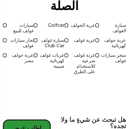
الصلة
سيارة
عربة الجولف
Golfcar
سيارات
الغولف
غولف للبيع
عربة جولف
عربة غولف
سيارة غولف
تجار سيارات
كهربائية
Club Car
غولف
متجر سيارات
عربة غولف
عربات غولف
عربة جولف
غولف
شرعية
كهربائية
مصر
للاستخدام
صينية
على الطرق
هل تبحث عن شيءٍ ما ولا
تجده؟
اطلب عرض