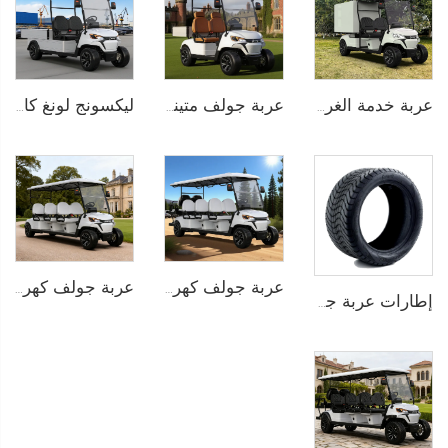
عربة خدمة الغرف والمأكولات الكهربائية للفنادق LS2043KHR
عربة جولف متينة وعملية مع صندوق شحن خلفي من الألومنيوم - مثالية لنقل الطلاب والفندق
ليكسونج لونغ كارجو بيد غولف كارجو تراكم – شاحنة كهربائية قوية للعمل الصناعي والزراعي
عربة جولف كهربائية فسيحة بمقاعد لـ8 أشخاص (6+2) مع بطارية ليثيوم LS2063KSZ
عربة جولف كهربائية لـ 6 ركاب للمنتجعات والمجتمعات السكنية LS2063K
إطارات عربة جولف متعددة فاخرة