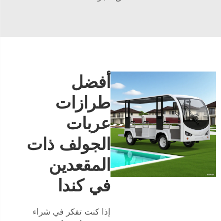
أفضل
طرازات
عربات
الجولف ذات
المقعدين
في كندا
إذا كنت تفكر في شراء