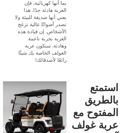
بما أنها كهربائية، فإن
العربة هادئة جدًا. هذا
يعني أنها صديقة للبيئة ولا
تصدر أصواتًا عالية تزعج
الأشخاص. إن قيادة هذه
العربة تجربة ناعمة
وهادئة. ستكون عربة
الغولف الخاصة بك شيئًا
رائعًا لأصدقائك!
استمتع
بالطريق
المفتوح مع
عربة غولف