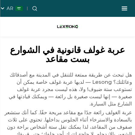
AR
عربة غولف قانونية في الشوارع
بست مقاعد
هل تبحث عن طريقة ممتعة للتنقل في المدينة مع أصدقائك
وعائلتك؟ Lesong — لديها عربة غولف خاصة يمكن أن
تستوعب ستة ضيوف! ولا، هذه ليست مجرد عربة غولف
صغيرة — إنها ليست صغيرة بل رائعة — ويمكنك قيادتها في
الشارع مثل السيارة.
عربة الغولف رائعة جدًا مع مقاعد مريحة حقًا. كما أنك ستشعر
بالسعادة والاسترخاء أثناء الجلوس بداخلها. تحتوي على ثلاث
صفوف من المقاعد، لذا يمكنك نقل ستة أشخاص براحة دون
الشعور بالازدحام. لا حاجة لتترك أحد خلفك؛ حتى فريقك