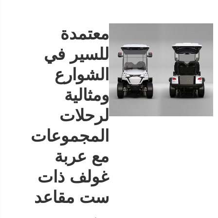
معتمدة
للسير في
الشوارع
ومثالية
لرحلات
المجموعات
مع عربة
غولف ذات
ست مقاعد