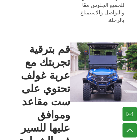
للجميع الجلوس معًا
والتواصل والاستمتاع
بالرحلة.
قم بترقية
تجربتك مع
عربة غولف
تحتوي على
ست مقاعد
وموافق
عليها للسير