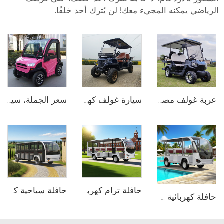
الرياضي يمكنه المجيء معك! لن يُترك أحد خلفًا.
عربة غولف مصغرة كهربائية ببطارية ليثيوم أيون لـ 4 أشخاص 72V LS2020KSZ
سيارة غولف كهربائية ذات سرير شحن ببطارية LiFePO4 قوة 72 فولت تتسع لـ4 أشخاص LS2041H
سعر الجملة، سيارة كهربائية صغيرة سرعة منخفضة تتسع لشخصين من الصين موديل LS9020KF
حافلة سياحية كهربائية تعمل بنظام PMSM بجهد 96V وبطارية الليثيوم LFP بسعة 20KW و23 مقعدًا طراز LS6230KF
حافلة ترام كهربائية خالصة تعمل بالبطارية الليثيوم بسعة 14 مقعدًا وجهد 72 فولت تُستخدم في الحدائق الحيوانية طراز LS6148K
حافلة كهربائية صغيرة تعمل بالبطارية الليثيوم بسعة 8 مقاعد طراز LS6088K