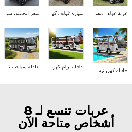
عربة غولف مصغرة كهربائية ببطارية ليثيوم أيون لـ 4 أشخاص 72V LS2020KSZ
سيارة غولف كهربائية ذات سرير شحن ببطارية LiFePO4 قوة 72 فولت تتسع لـ4 أشخاص LS2041H
سعر الجملة، سيارة كهربائية صغيرة سرعة منخفضة تتسع لشخصين من الصين موديل LS9020KF
حافلة سياحية كهربائية تعمل بنظام PMSM بجهد 96V وبطارية الليثيوم LFP بسعة 20KW و23 مقعدًا طراز LS6230KF
حافلة ترام كهربائية خالصة تعمل بالبطارية الليثيوم بسعة 14 مقعدًا وجهد 72 فولت تُستخدم في الحدائق الحيوانية طراز LS6148K
حافلة كهربائية صغيرة تعمل بالبطارية الليثيوم بسعة 8 مقاعد طراز LS6088K
عربات تتسع لـ 8
أشخاص متاحة الآن