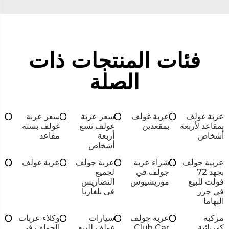
فئات المنتجات ذات
الصلة
عربة غولف
عربة غولف
سعر عربة
سعر عربة
بمقاعد لأربعة
بمقعدين
غولف تسع
غولف بستة
أشخاص
أربعة
مقاعد
أشخاص
عربية جولف
شراء عربة
عربة جولف
عربة غولف
بجهد 72
جولف في
لجميع
فولت للبيع
موريشيوس
التضاريس
في جزر
في بلغاريا
البهاما
مركبة
عربة جولف
سيارات
وكلاء عربات
كهربائية
Club Car
غولف للبيع
الجولف في