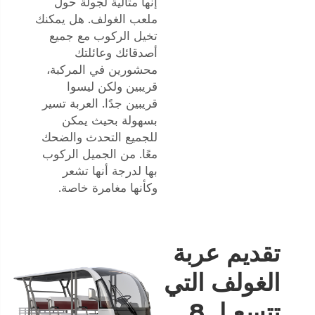
إنها مثالية لجولة حول
ملعب الغولف. هل يمكنك
تخيل الركوب مع جميع
أصدقائك وعائلتك
محشورين في المركبة،
قريبين ولكن ليسوا
قريبين جدًا. العربة تسير
بسهولة بحيث يمكن
للجميع التحدث والضحك
معًا. من الجميل الركوب
بها لدرجة أنها تشعر
وكأنها مغامرة خاصة.
تقديم عربة
الغولف التي
تتسع لـ 8