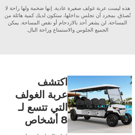
هذه ليست عربة غولف صغيرة عادية. إنها ضخمة ولها راحة لا
تُصدَق. بمجرد أن تجلس بداخلها، ستكون لديك كمية هائلة من
المساحة. لن يشعر أحد بالازدحام أو نقص المساحة. يمكن
الجميع الجلوس والاستمتاع وراحة البال.
اكتشف
عربة الغولف
التي تتسع لـ
8 أشخاص