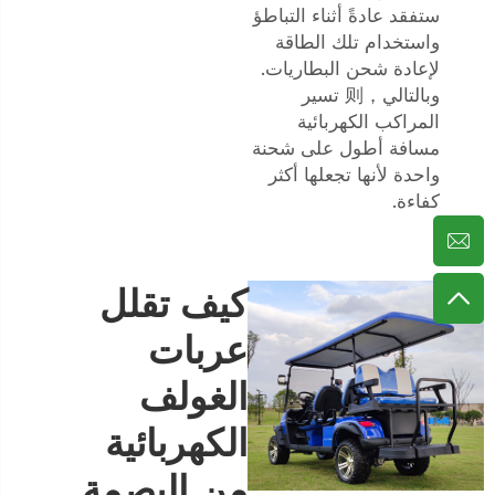
ستفقد عادةً أثناء التباطؤ
واستخدام تلك الطاقة
لإعادة شحن البطاريات.
وبالتالي，则 تسير
المراكب الكهربائية
مسافة أطول على شحنة
واحدة لأنها تجعلها أكثر
كفاءة.
كيف تقلل
عربات
الغولف
الكهربائية
من البصمة