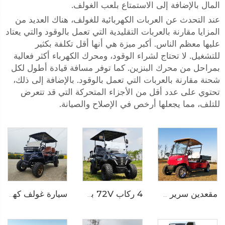
المال بالإضافة إلى الاستمتاع بلعب الغولف.
عند التحدث عن العربات الكهربائية للغولف، هناك العديد من
المزايا مقارنة بالعربات التقليدية التي تعمل بالوقود والتي يعتاد
عليها معظم الناس. أكبر ميزة هي أنها أقل تكلفة بكثير
للتشغيل. لا تحتاج لشراء الوقود، ومحرك الكهرباء أكثر فعالية
بمراحل من محرك البنزين. كما توفر مسافة قيادة أطول لكل
شحنة مقارنة بالعربات التي تعمل بالوقود. بالإضافة إلى ذلك،
تحتوي على عدد أقل من الأجزاء المتحركة التي قد تتعرض
للتلف، مما يجعلها أرخص في الإصلاح والصيانة.
مقعدين سرير شحن طويل عربة غولف متعددة الاستخدامات كهربائية LS2040KHCX
4 ركاب 72V بطارية ليثيوم كهربائية خارج الطرق عربة غولف للصيد LS2021ASZ
سيارة غولف كهربائية ذات سرير شحن ببطارية LiFePO4 قوة 72 فولت تتسع لـ4 أشخاص LS2041H