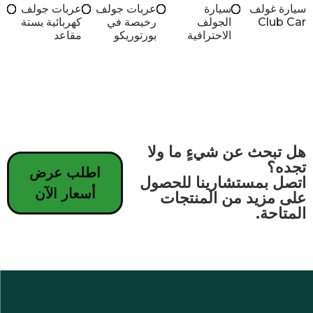
سيارة غولف
سيارة
عربات جولف
عربات جولف
Club Car
الجولف
رخيصة في
كهربائية بستة
الاحترافية
بورتوريكو
مقاعد
هل تبحث عن شيءٍ ما ولا
تجده؟
اطلب عرض
اتصل بمستشارينا للحصول
أسعار الآن
على مزيد من المنتجات
المتاحة.