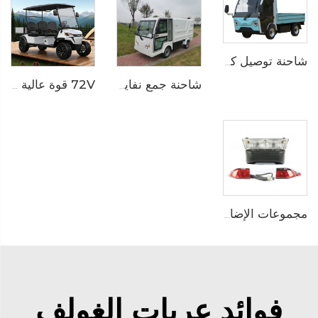
شاحنة توصيل كهربائية 2 طن LS6013H
شاحنة جمع نفايات كهربائية LS6023X
72V قوة عالية بطارية ليثيوم الكهربائية المرتفعة متعددة الاستخدامات عربة غولف LS2043H
مجموعات الإضاءة
فوائد عربات الغولف