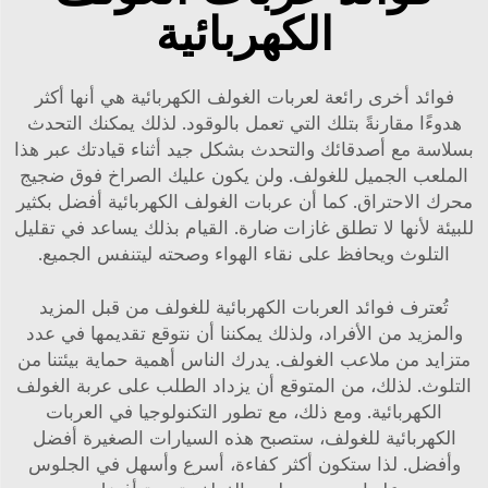
الكهربائية
فوائد أخرى رائعة لعربات الغولف الكهربائية هي أنها أكثر
هدوءًا مقارنةً بتلك التي تعمل بالوقود. لذلك يمكنك التحدث
بسلاسة مع أصدقائك والتحدث بشكل جيد أثناء قيادتك عبر هذا
الملعب الجميل للغولف. ولن يكون عليك الصراخ فوق ضجيج
محرك الاحتراق. كما أن عربات الغولف الكهربائية أفضل بكثير
للبيئة لأنها لا تطلق غازات ضارة. القيام بذلك يساعد في تقليل
التلوث ويحافظ على نقاء الهواء وصحته ليتنفس الجميع.
تُعترف فوائد العربات الكهربائية للغولف من قبل المزيد
والمزيد من الأفراد، ولذلك يمكننا أن نتوقع تقديمها في عدد
متزايد من ملاعب الغولف. يدرك الناس أهمية حماية بيئتنا من
التلوث. لذلك، من المتوقع أن يزداد الطلب على عربة الغولف
الكهربائية. ومع ذلك، مع تطور التكنولوجيا في العربات
الكهربائية للغولف، ستصبح هذه السيارات الصغيرة أفضل
وأفضل. لذا ستكون أكثر كفاءة، أسرع وأسهل في الجلوس