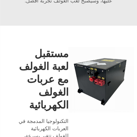
عليها، وسيصبح لعب الغولف تجربة أفضل.
مستقبل
لعبة الغولف
مع عربات
الغولف
الكهربائية
التكنولوجيا المدمجة في
العربات الكهربائية
للغولف تتغير بسرعة،