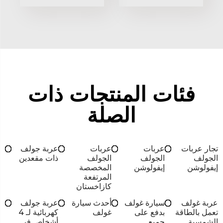
فئات المنتجات ذات
الصلة
تجار عربات
عربات
عربات
عربة جولف
الجولف
الجولف
الجولف
ذات مقعدين
إيفولوشن
إيفولوشن
المخصصة
المرتفعة
كازاخستان
عربة غولف
سيارة غولف
أحدث سيارة
عربة جولف
تعمل بالطاقة
بدفع على
غولف
كهربائية لـ 4
الشمسية
جميع
أشخاص في