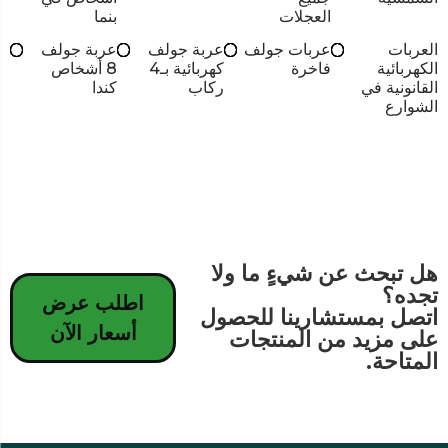
العجلات
بنما
العربات
عربات جولف
عربة جولف
عربة جولف
الكهربائية
فاخرة
كهربائية بـ4
8 أشخاص
القانونية في
ركاب
كندا
الشوارع
هل تبحث عن شيءٍ ما ولا
تجده؟
اطلب عرض
اتصل بمستشارينا للحصول
أسعار الآن
على مزيد من المنتجات
المتاحة.