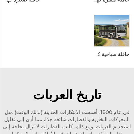
حافلة صغيرة كهربائية تعمل بالبطارية الليثيوم LiFePO4 بسعة 200AH ذات أبواب من الألمنيوم وبسعة 14 مقعدًا طراز LS6148KF
حافلة صغيرة كهربائية تعمل بالبطارية الليثيوم بجهد 96V تُستخدم في المنتجعات أو الفنادق بسعة 23 مقعدًا طراز LS6230K
حافلة سياحية كهربائية تعمل بنظام PMSM بجهد 96V وبطارية الليثيوم LFP بسعة 20KW و23 مقعدًا طراز LS6230KF
تاريخ العربات
في عام 1800، أصبحت الابتكارات الحديثة (لذلك الوقت) مثل
المحركات البخارية والقطارات شائعة جدًا، مما أدى إلى تقليل
استخدام العربات. ومع ذلك، كانت القطارات لا تزال بحاجة إلى
نقل البضائع بواسطة عربات في الأماكن التي لا يمكنها