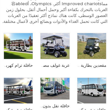
مماImproved chariots أكثر. Olympics، أ容abled
العربات بالتحرك بكفاءة أكبر وحمل أحمال أثقل. بحلول زمن
العصور الوسطى، كانت هناك نماذج أكثر تعقيدًا من العربات
التي كانت تحمل الغذاء والأدوات وبضائع أخرى لأعمال مختلفة.
عربة غولف مصغرة كهربائية ببطارية ليثيوم أيون لـ 4 أشخاص 72V LS2020KSZ
مقعدين بطارية ليثيوم كهربائية عربة غولف LS2020K
حافلة ترام كهربائية خالصة تعمل بالبطارية الليثيوم بسعة 14 مقعدًا وجهد 72 فولت تُستخدم في الحدائق الحيوانية طراز LS6148K
حافلة نقل بدون مسار تعمل بالكهرباء في المنتزهات الترفيهية بسعة 29 راكبًا طراز LS6148KY