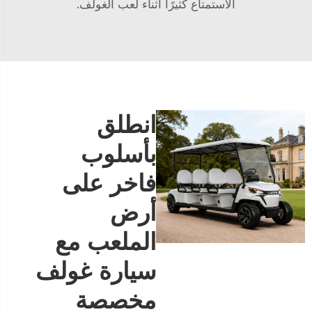
الاستمتاع كثيرًا أثناء لعب الغولف.
انطلق
بأسلوب
فاخر على
أرض
الملعب مع
سيارة غولف
مخصصة