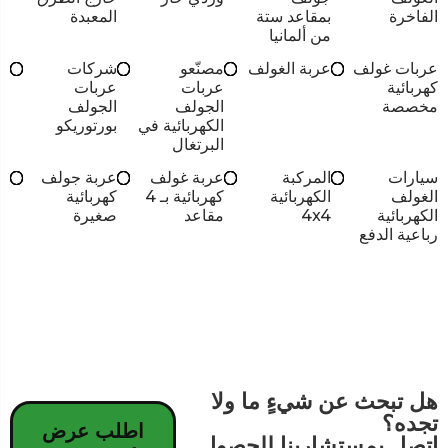
الفاخرة
بمقاعد ستة
المعبدة
من ألمانيا
عربات غولف
عربة الغولف
مصنّعو
شركات
كهربائية
عربات
عربات
مخصصة
الجولف
الجولف
الكهربائية في
بورتوريكو
البرتغال
سيارات
المركبة
عربة غولف
عربة جولف
الغولف
الكهربائية
كهربائية بـ 4
كهربائية
الكهربائية
4x4
مقاعد
صغيرة
رباعية الدفع
هل تبحث عن شيءٍ ما ولا
تجده؟
اطلب عرض
اتصل بمستشارينا للحصول