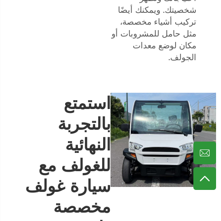
شخصيتك. ويمكنك أيضًا
تركيب أشياء مخصصة،
مثل حامل للمشروبات أو
مكان لوضع معدات
الجولف.
استمتع
بالتجربة
النهائية
للغولف مع
سيارة غولف
مخصصة