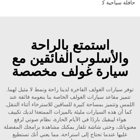
حافلة سياحية كهربائية تعمل بنظام PMSM بجهد 96V وبطارية الليثيوم LFP بسعة 20KW و23 مقعدًا طراز LS6230KF
استمتع بالراحة
والأسلوب الفائقين مع
سيارة غولف مخصصة
توفر سيارات الغولف الفاخرة لدينا راحة ونمط لا مثيل لهما.
تتميز مقاعد سيارات الغولف الخاصة بنا بنعومة فائقة عند
اللمس وتتميز بمساحة كبيرة للساقين للاسترخاء أثناء التنقل.
كما أن هذه السيارات مليئة بالميزات الممتعة! لديك تكييف
هواء ليبقيك باردًا في الأيام الحارة، نظام صوتي لرفع
معنوياتك، وحتى شاشة تلفاز يمكنك مشاهدة برامجك المفضلة
عليها عندما تحتاج إلى استراحة. مما يعني أنك تستطيع