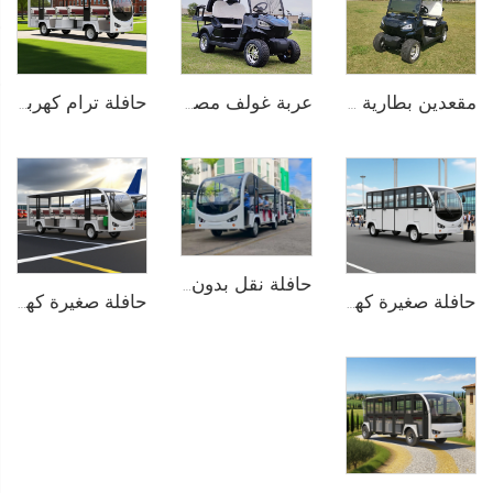
عربة غولف مصغرة كهربائية ببطارية ليثيوم أيون لـ 4 أشخاص 72V LS2020KSZ
مقعدين بطارية ليثيوم كهربائية عربة غولف LS2020K
حافلة ترام كهربائية خالصة تعمل بالبطارية الليثيوم بسعة 14 مقعدًا وجهد 72 فولت تُستخدم في الحدائق الحيوانية طراز LS6148K
حافلة نقل بدون مسار تعمل بالكهرباء في المنتزهات الترفيهية بسعة 29 راكبًا طراز LS6148KY
حافلة صغيرة كهربائية تعمل بالبطارية الليثيوم LiFePO4 بسعة 200AH ذات أبواب من الألمنيوم وبسعة 14 مقعدًا طراز LS6148KF
حافلة صغيرة كهربائية تعمل بالبطارية الليثيوم بجهد 96V تُستخدم في المنتجعات أو الفنادق بسعة 23 مقعدًا طراز LS6230K