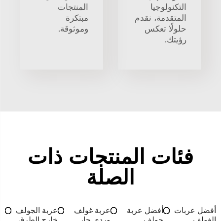
التكنولوجيا
المنتجات
المتقدمة، نقدم
مبتكرة
حلولًا تعكس
وموثوقة.
رؤيتك.
فئات المنتجات ذات
الصلة
أفضل عربات
أفضل عربة
عربة غولف
عربة الجولف
الغولف
جولف
وردي حار
خارج الطرق