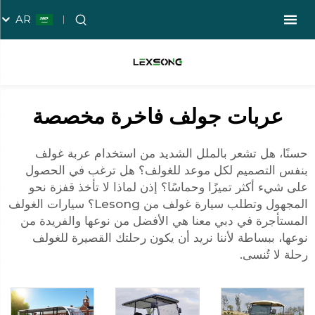
AR
عربات جولف فاخرة مخصصة
حسنًا، هل تشعر بالملل الشديد من استخدام عربة غولف
بنفس التصميم لكل موعد للغولف؟ هل ترغب في الحصول
على شيء أكثر تميزًا وحماسًا؟ إذن لماذا لا تأخذ قفزة نحو
المجهول وتطلب سيارة غولف من Lesong؟ سيارات الغولف
المستأجرة في دبي معنا هي الأفضل من نوعها والفريدة من
نوعها، ببساطة لأننا نريد أن يكون رحلتك القصيرة للغولف
رحلة لا تُنسى.