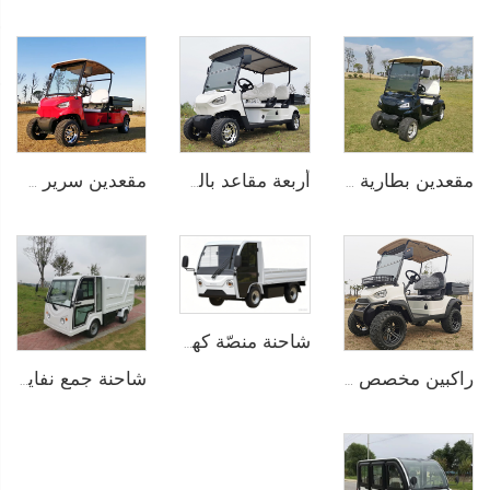
أربعة مقاعد بالجملة عربة غولف صغيرة متعددة الاستخدامات تعمل بالليثيوم LS2040KH
مقعدين سرير شحن طويل عربة غولف متعددة الاستخدامات كهربائية LS2040KHCX
مقعدين بطارية ليثيوم كهربائية عربة غولف LS2020K
شاحنة منصّة كهربائية 1.5 طن LS6012H
راكبين مخصص للاستخدام في المزارع عربة كهربائية صغيرة خارج الطرق عربة غولف متعددة الاستخدامات LS2020H
شاحنة جمع نفايات كهربائية LS6023X