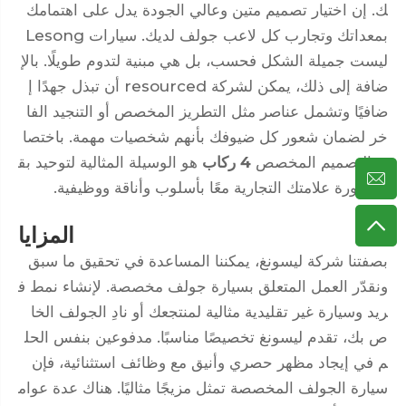
ك. إن اختيار تصميم متين وعالي الجودة يدل على اهتمامك
بمعداتك وتجارب كل لاعب جولف لديك. سيارات Lesong
ليست جميلة الشكل فحسب، بل هي مبنية لتدوم طويلًا. بالإ
ضافة إلى ذلك، يمكن لشركة resourced أن تبذل جهدًا إ
ضافيًا وتشمل عناصر مثل التطريز المخصص أو التنجيد الفا
خر لضمان شعور كل ضيوفك بأنهم شخصيات مهمة. باختصا
ر، التصميم المخصص
4 ركاب
هو الوسيلة المثالية لتوحيد بق
ية صورة علامتك التجارية معًا بأسلوب وأناقة ووظيفية.
المزايا
بصفتنا شركة ليسونغ، يمكننا المساعدة في تحقيق ما سبق
ونقدّر العمل المتعلق بسيارة جولف مخصصة. لإنشاء نمط ف
ريد وسيارة غير تقليدية مثالية لمنتجعك أو نادِ الجولف الخا
ص بك، تقدم ليسونغ تخصيصًا مناسبًا. مدفوعين بنفس الحل
م في إيجاد مظهر حصري وأنيق مع وظائف استثنائية، فإن
سيارة الجولف المخصصة تمثل مزيجًا مثاليًا. هناك عدة عوام