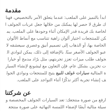
مقدمة
ابدأ بالتميز على الملعب: عندما يتعلق الأمر بالتخصيص، فهنا
ك طرق لا حصر لها يمكنك من خلالها جعل عربات الجولف ا
لخاصة بك فريدة قدر الإمكان أثناء وجودها على الملعب. يم
كن للمنتجعات اختيار ألوان زاهية تتناسب مع أنماط الألوان
الخاصة بها، أو الذهاب إلى تصميم أنيق وعصري سيعشقه لا
عبو الجولف الأصغر سنًا. بالإضافة إلى ذلك، يمكن لنوادي ال
جولف طلب ميزات تعزز تجربتهم، مثل برّاد مدمج أو خيارا
ت تخزين. بشكل عام، فإن التعاون مع ليشونغ لإنشاء السيار
ة المثالية
سيارات غولف للبيع
يتيح للمنتجعات ونوادي الجول
ف إنشاء تجربة أكثر تذكّرًا أثناء التواجد على الملعب.
عن شركتنا
ارفع من صورة منتجعك: تعد السيارات الجولف المخصصة و
سيلة مثالية أيضًا لإضفاء اللمسة النهائية على صورة منتجع