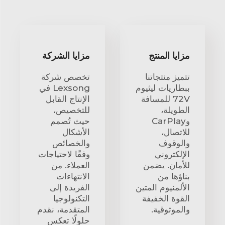
مزايا المنتج
مزايا الشركة
تتميز منتجاتنا
تخصص شركة
ببطاريات ليثيوم
Lexsong في
72V للمسافة
الإنتاج القابل
الطويلة،
للتخصيص،
وCarPlay
حيث تُصمم
للاتصال،
الأشكال
والوقوف
والخصائص
الإلكتروني
وفقًا لاحتياجات
للأمان. يضمن
العملاء. من
بناؤها من
الانتهاءات
الألمنيوم المتين
الفريدة إلى
القوة الخفيفة
التكنولوجيا
والموثوقية.
المتقدمة، نقدم
حلولًا تعكس