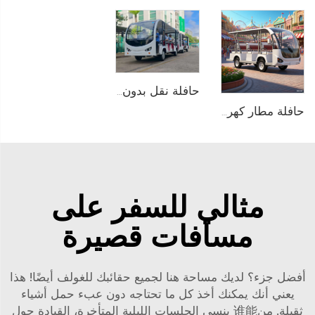
حافلة نقل بدون مسار تعمل بالكهرباء في المنتزهات الترفيهية بسعة 29 راكبًا طراز LS6148KY
حافلة مطار كهربائية تعمل بالبطارية الليثيوم بسعة 11 مقعدًا طراز LS6118KB
مثالي للسفر على
مسافات قصيرة
أفضل جزء؟ لديك مساحة هنا لجميع حقائبك للغولف أيضًا! هذا
يعني أنك يمكنك أخذ كل ما تحتاجه دون عبء حمل أشياء
ثقيلة. من谁能 ينسى الجلسات الليلية المتأخرة، القيادة حول