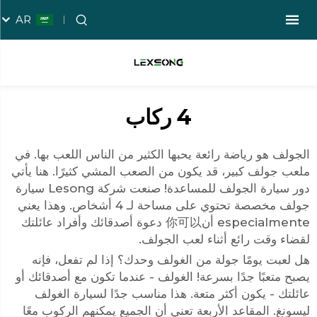
AR
4 ركاب
الجولف هو رياضة رائعة يحبها الكثير من الناس اللعب بها. في
ملعب جولف كبير، قد يكون من الصعب المشي كثيرًا. هنا يأتي
دور سيارة الجولف للمساعدة! صنعت شركة Lesong سيارة
جولف مخصصة تحتوي على مساحة لـ 4 أشخاص. وهذا يعني
especialmente أن你可以 دعوة أصدقائك وأفراد عائلتك
لقضاء وقت رائع أثناء لعب الجولف.
هل لعبت يومًا جولة من الغولف وحدك؟ إذا لم تفعل، فإنه
يصبح متعبًا جدًا بسرعة! الغولف - عندما تكون مع أصدقائك أو
عائلتك - يكون أكثر متعة. هذا مناسب جدًا لسيارة الغولف
ليسونغ. المقاعد الأربعة تعني أن الجميع يمكنهم الركوب معًا