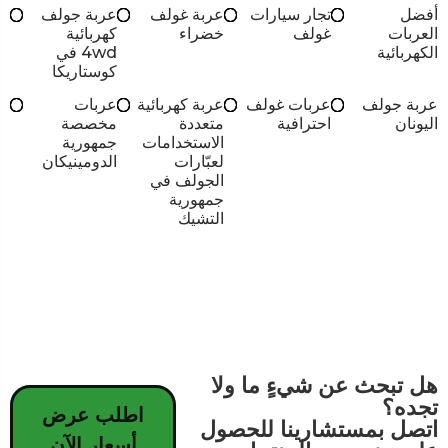
أفضل
تجار سيارات
عربة غولف
عربة جولف
العربات
غولف
خضراء
كهربائية
الكهربائية
4wd في
كوستاريكا
عربة جولف
عربات غولف
عربة كهربائية
عربات
اليونان
احترافية
متعددة
مخصصة
الاستخدامات
جمهورية
لعبّارات
الدومينيكان
الجولف في
جمهورية
التشيك
هل تبحث عن شيءٍ ما ولا
تجده؟
اطلب عرض
اتصل بمستشارينا للحصول
أسعار الآن