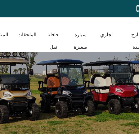
ارج
تجاري
سيارة
حافلة
الملحقات
المن
دة
صغيرة
نقل