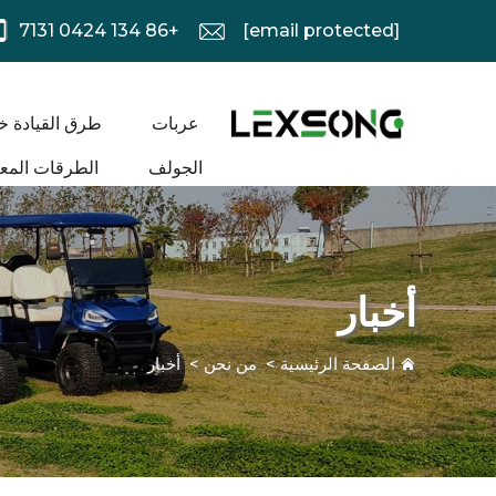
+86 134 0424 7131
[email protected]
عربات
طرق القيادة خ
الجولف
الطرقات المعب
أخبار
الصفحة الرئيسية
>
من نحن
>
أخبار