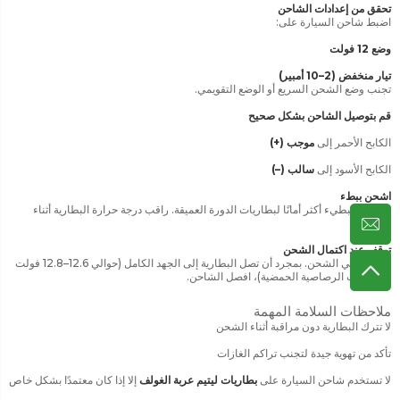
تحقق من إعدادات الشاحن
اضبط شاحن السيارة على:
وضع 12 فولت
تيار منخفض (2–10 أمبير)
تجنب وضع الشحن السريع أو الوضع التقويمي.
قم بتوصيل الشاحن بشكل صحيح
الكابح الأحمر إلى
موجب (+)
الكابح الأسود إلى
سالب (–)
اشحن ببطء
الشحن البطيء أكثر أمانًا لبطاريات الدورة العميقة. راقب درجة حرارة البطارية أثناء
الشحن.
توقف عند اكتمال الشحن
لا تفرط في الشحن. بمجرد أن تصل البطارية إلى الجهد الكامل (حوالي 12.6–12.8 فولت
للبطاريات الرصاصية الحمضية)، افصل الشاحن.
ملاحظات السلامة المهمة
لا تترك البطارية دون مراقبة أثناء الشحن
تأكد من تهوية جيدة لتجنب تراكم الغازات
لا تستخدم شاحن السيارة على
بطاريات ليتيم عربة الغولف
إلا إذا كان معتمدًا بشكل خاص