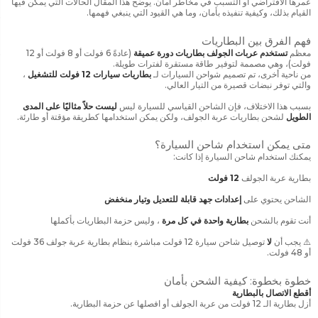
عمرها الافتراضي أو التسبب في مخاطر أمان. يوضح هذا المقال الحالات التي يمكن فيها
القيام بذلك، وكيفية تنفيذه بأمان، وما هي القيود التي ينبغي فهمها.
فهم الفرق بين البطاريات
معظم
تستخدم عربات الجولف بطاريات دورة عميقة
(عادةً 6 فولت أو 8 فولت أو 12
فولت)، وهي مصممة لتوفير طاقة مستقرة لفترات طويلة.
من ناحية أخرى، تم تصميم شواحن السيارات لـ
بطاريات سيارات 12 فولت للتشغيل
،
والتي توفر نبضات قصيرة من التيار العالي.
بسبب هذا الاختلاف، فإن الشاحن القياسي للسيارة ليس
ليست حلاً مثاليًا على المدى
الطويل
لشحن بطاريات عربة الجولف، ولكن يمكن استخدامها كطريقة مؤقتة أو طارئة.
متى يمكن استخدام شاحن السيارة؟
يمكنك استخدام شاحن السيارة إذا كانت:
بطارية عربة الجولف
12 فولت
الشاحن يحتوي على
إعدادات جهد قابلة للتعديل وتيار منخفض
أنت تقوم بالشحن
بطارية واحدة في كل مرة
، وليس حزمة البطاريات بأكملها
⚠️ يجب أن
لا
توصيل شاحن سيارة 12 فولت مباشرة بنظام بطارية عربة جولف 36 فولت
أو 48 فولت.
خطوة بخطوة: كيفية الشحن بأمان
أقطع الاتصال بالبطارية
أزل بطارية الـ 12 فولت من عربة الجولف أو افصلها عن حزمة البطارية.