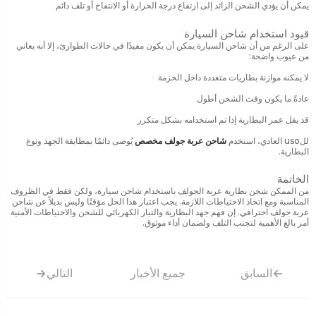
يمكن أن يؤدي الشحن الزائد إلى ارتفاع درجة الحرارة أو الانتفاخ أو تلف دائم
قيود استخدام شاحن السيارة
على الرغم من أن شاحن السيارة يمكن أن يكون مفيدًا في حالات الطوارئ، إلا أنه يعاني
من عيوب واضحة:
لا يمكنه موازنة بطاريات متعددة داخل الحزمة
عادةً ما يكون وقت الشحن أطول
قد يقل عمر البطارية إذا تم استخدامه بشكل متكرر
للuso العادي، استخدم
شاحن عربة جولف مخصص
يُوصى دائمًا بمطابقة الجهد ونوع
البطارية.
الخاتمة
من الممكن شحن بطارية عربة الجولف باستخدام شاحن سيارة، ولكن فقط في الظروف
المناسبة ومع اتخاذ الاحتياطات اللازمة. يجب اعتبار هذا الحل مؤقتًا وليس بديلاً عن شاحن
عربة جولف احترافي. إن فهم جهد البطارية والتيار الكهربائي للشحن والاحتياطات الأمنية
أمر بالغ الأهمية لتجنب التلف ولضمان أداء موثوق.
السابق
جميع الأخبار
التالي