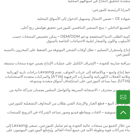
متعددة لتحقيق النجاح في أسواقهم المحلية.
المزايا الرئيسية للموزعين:
شهادة CE – تضمن الامتثال وتسهيل الدخول إلى الأسواق المحلية.
التصنيع الداخلي – يتيح التسعير التنافسي للموزعين تحقيق هوامش ربح أعلى.
كمية الطلب الدنيا المنخفضة ودعم OEM/ODM – يمكن تخصيص المنتجات حسب
الأسلوب واللون والشعار لتلبية الاحتياجات الخاصة بالسوق.
إنتاج واستقرار التسليم – تقلل أوقات الشحن الموثوقة من الضغط على المخزون بالنسبة
للموزعين.
مراقبة صارمة للجودة – الإشراف الكامل على عمليات الإنتاج يضمن جودة منتجات متسقة.
خط إنتاج واسع – وبالإضافة إلى عربات الجولف، تقدم Lexsong دراجات نارية كهربائية
وثلاثية العجلات الكهربائية والسيارات الترفيهية (ATVs) والمركبات متعددة الاستخدامات
(UTVs)، مما يساعد الموزعين على استكشاف أسواق متعددة ومتنوعة.
فريق تصدير محترف – الاستجابة السريعة والتواصل السلس يضمنان شراكة خالية من
المتاعب.
دعم ما بعد البيع – قطع الغيار والإرشاد الفني يقللان من المخاوف التشغيلية للموزعين.
تُزوَّد مواد تسويقية – لافتات ومقاطع فيديو وصور تساعد الشركاء في الترويج للمنتجات
بفعالية.
من خلال الجمع بين منتجات عالية الجودة ودعم شامل للموزعين، تسعى Lexsong إلى
بناء شراكات قوية وطويلة الأمد في جميع أنحاء العالم. ويُشجَّع الموزعون المهتمون على