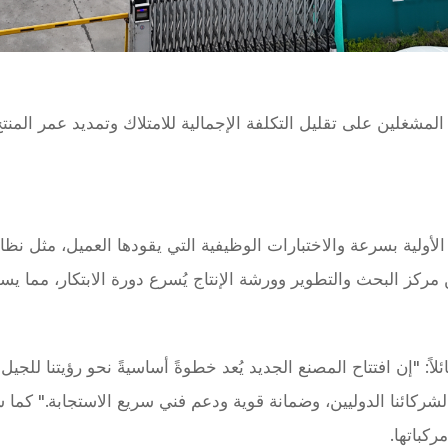
غلين على تقليل التكلفة الإجمالية للامتلاك وتمديد عمر المنتج م
ن مركز البحث والتطوير وورشة الإنتاج يُسرع دورة الابتكار، مما
اً: "إن افتتاح المصنع الجديد يُعد خطوةً أساسيةً نحو رؤيتنا للجي
ئنا الدوليين، وضمانة قوية ودعم فني سريع الاستجابة." كما 
كباتها.