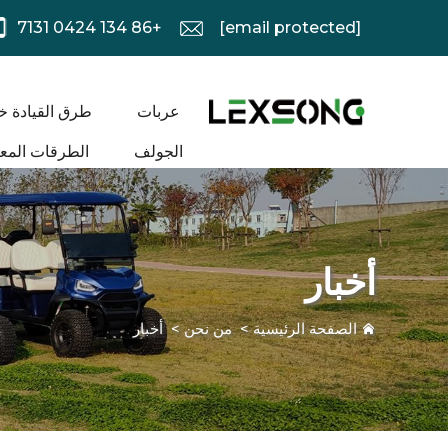
+86 134 0424 7131
[email protected]
عربات
طرق القيادة خ
الجولف
الطرقات المعب
أخبار
الصفحة الرئيسية
>
من نحن
>
أخبار