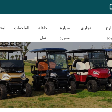
ارج
تجاري
سيارة
حافلة
الملحقات
المن
دة
صغيرة
نقل