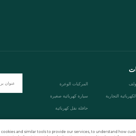
ات
ولف
المركبات الوعرة
كهربائية التجارية
سيارة كهربائية صغيرة
حافلة نقل كهربائية
جميع الحقوق محفوظة
سياسة الخصوصية
المدونة
cookies and similar tools to provide our services, to understand how cu