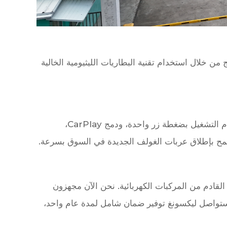
ن خلال استخدام تقنية البطاريات الليثيومية الخالية
لدى ليكسونغ فريق تصميم محترف يقوم بتنفيذ النماذج الأولية بسرعة والاختبارات الوظيفية التي يقودها العميل، مثل نظام التشغيل بضغطة زر واحدة، ودمج CarPlay،
 يسمح بإطلاق عربات الغولف الجديدة في السوق بسرعة.
ل القادم من المركبات الكهربائية. نحن الآن مجهزون
ستواصل ليكسونغ توفير ضمان شامل لمدة عام واحد،