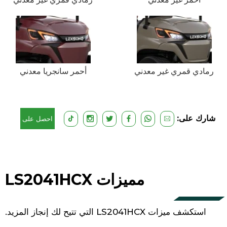
رمادي قمري غير معدني
أحمر سانجريا معدني
شارك على:
احصل على
عرض سعر
مجاني
مميزات LS2041HCX
استكشف ميزات LS2041HCX التي تتيح لك إنجاز المزيد.