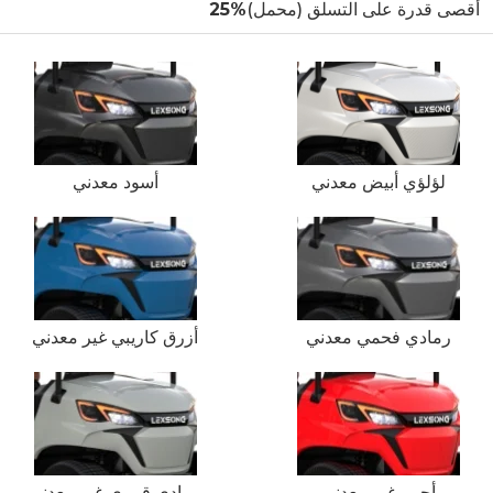
أقصى قدرة على التسلق (محمل)
25%
لؤلؤي أبيض معدني
أسود معدني
رمادي فحمي معدني
أزرق كاريبي غير معدني
أحمر غير معدني
رمادي قمري غير معدني