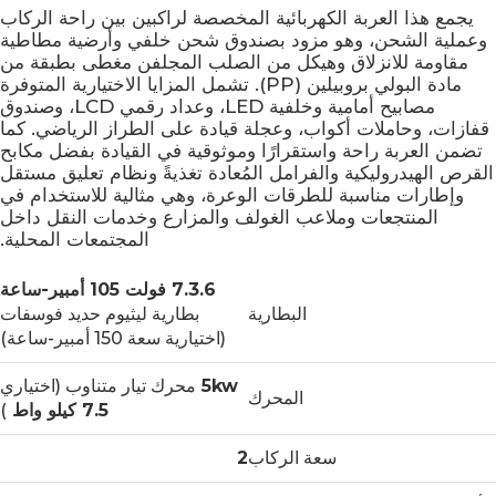
يجمع هذا العربة الكهربائية المخصصة لراكبين بين راحة الركاب
وعملية الشحن، وهو مزود بصندوق شحن خلفي وأرضية مطاطية
مقاومة للانزلاق وهيكل من الصلب المجلفن مغطى بطبقة من
مادة البولي بروبيلين (PP). تشمل المزايا الاختيارية المتوفرة
مصابيح أمامية وخلفية LED، وعداد رقمي LCD، وصندوق
قفازات، وحاملات أكواب، وعجلة قيادة على الطراز الرياضي. كما
تضمن العربة راحة واستقرارًا وموثوقية في القيادة بفضل مكابح
القرص الهيدروليكية والفرامل المُعادة تغذيةً ونظام تعليق مستقل
وإطارات مناسبة للطرقات الوعرة، وهي مثالية للاستخدام في
المنتجعات وملاعب الغولف والمزارع وخدمات النقل داخل
المجتمعات المحلية.
7.3.6 فولت 105 أمبير-ساعة
البطارية
بطارية ليثيوم حديد فوسفات
(اختيارية سعة 150 أمبير-ساعة)
5kw
محرك تيار متناوب (اختياري
المحرك
7.5 كيلو واط
)
سعة الركاب
2