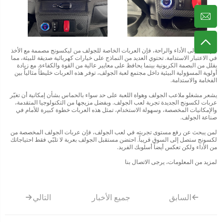
بالإضافة إلى الأداء والراحة، فإن العربات الخاصة للجولف من ليكسونج مصممة مع الأخذ
في الاعتبار الاستدامة. تحتوي العديد من النماذج على خيارات كهربائية صديقة للبيئة، مما
يقلل من البصمة الكربونية بينما يحافظ على معايير عالية من القوة والكفاءة. مع زيادة
أولوية المسؤولية البيئية داخل مجتمع لعبة الجولف، توفر هذه العربات خليطاً مثالياً بين
الفخامة والاستدامة.
يشعر مشغلو ملاعب الجولف وهواة اللعبة على حد سواء بالحماس بشأن إمكانية أن تغيّر
عربات لكسونج الجديدة تجربة لعب الجولف. وبفضل مزيجها من التكنولوجيا المتقدمة،
والإمكانيات المخصصة، وسهولة الاستخدام، تمثل هذه العربات خطوة كبيرة للأمام في
صناعة الجولف.
لمن يبحث عن رفع مستوى تجربته في لعب الجولف، فإن عربات الجولف المخصصة من
لكسونج ستصل إلى السوق قريباً. احتضن مستقبل الجولف بعربة لا تلبّي فقط احتياجاتك
من الأداء ولكن تعكس أيضاً أسلوبك الفريد.
لمزيد من المعلومات، يرجى الاتصال بنا
السابق
جميع الأخبار
التالي