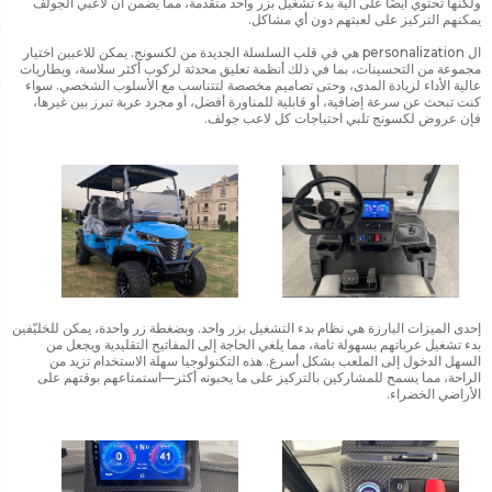
ولكنها تحتوي أيضًا على آلية بدء تشغيل بزر واحد متقدمة، مما يضمن أن لاعبي الجولف
يمكنهم التركيز على لعبتهم دون أي مشاكل.
ال personalization هي في قلب السلسلة الجديدة من لكسونج. يمكن للاعبين اختيار
مجموعة من التحسينات، بما في ذلك أنظمة تعليق محدثة لركوب أكثر سلاسة، وبطاريات
عالية الأداء لزيادة المدى، وحتى تصاميم مخصصة لتتناسب مع الأسلوب الشخصي. سواء
كنت تبحث عن سرعة إضافية، أو قابلية للمناورة أفضل، أو مجرد عربة تبرز بين غيرها،
فإن عروض لكسونج تلبي احتياجات كل لاعب جولف.
إحدى الميزات البارزة هي نظام بدء التشغيل بزر واحد. وبضغطة زر واحدة، يمكن للخليّفين
بدء تشغيل عرباتهم بسهولة تامة، مما يلغي الحاجة إلى المفاتيح التقليدية ويجعل من
السهل الدخول إلى الملعب بشكل أسرع. هذه التكنولوجيا سهلة الاستخدام تزيد من
الراحة، مما يسمح للمشاركين بالتركيز على ما يحبونه أكثر—استمتاعهم بوقتهم على
الأراضي الخضراء.