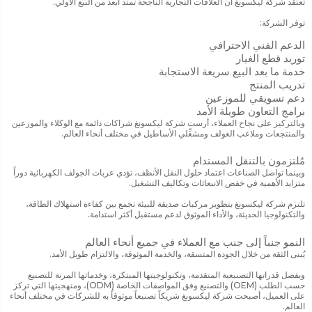
تعتقد شركة ليكسونغ أن العلاقات التجارية الناجحة تمتد أبعد من البيع الأولي.
توفر الشركة:
الدعم الفني الاحترافي
توريد قطع الغيار
خدمة ما بعد البيع سريعة الاستجابة
تدريب المنتج
دعم تسويقي للموزعين
برامج التعاون طويلة الأمد
وبالتركيز على نجاح العملاء، أرست شركة ليكسونغ شراكات دائمة مع الوكلاء والموزعين
والمنتجعات وملاعب الغولف ومشغِّلي الأساطيل في مختلف أنحاء العالم.
مُلتزمون بالتنقل المستدام
وبينما تواصل الصناعات اعتماد حلول النقل الأنظف، تؤدي عربات الجولف الكهربائية دوراً
متزايد الأهمية في خفض الانبعاثات وتكاليف التشغيل.
تلتزم شركة ليكسونغ بتطوير مركبات صديقة للبيئة تجمع بين كفاءة استهلاك الطاقة،
والتكنولوجيا الحديثة، والأداء الموثوق لدعم مستقبل أكثر استدامة.
النمو جنباً إلى جنب مع العملاء في جميع أنحاء العالم
يُبنى الثقة من خلال الجودة المتسقة، والخدمة الموثوقة، والالتزام طويل الأمد.
وبفضل قدراتها التصنيعية المتقدمة، وتكنولوجيتها المبتكرة، وخدماتها المرنة للتصنيع
حسب الطلب (OEM) والتصنيع وفق المواصفات الخاصة (ODM)، ومنهجيتها التي تركز
على العميل، أصبحت شركة ليكسونغ شريكاً تصنيعاً موثوقاً به للشركات في مختلف أنحاء
العالم.