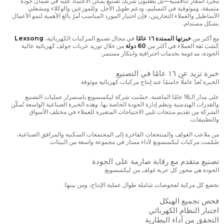
مجرد أسعار تنافسية—بل يطلبون شريك تصنيع يمكن الاعتماد عليه في ضمان جودة
متسقة، وموثوقية في التسليم، ودعم طويل الأجل. وللموزعين والوكلاء ومشغلي
الأساطيل والعملاء التجاريين، فإن اختيار المورد المناسب أمرٌ بالغ الأهمية لنمو الأعمال
بشكل مستدام.
مع أكثر من
خبرتها الممتدة ١٦ عامًا
في مجال تصنيع المركبات الكهربائية،
Lexsong
كَسَبَ ثقة العملاء في أكثر من
60 دولة
من خلال توريد عربات جولف كهربائية عالية
الجودة، مدعومة بخدمات احترافية وابتكار مستمر.
خبرة تزيد عن ١٦ عامًا في التصنيع
الخبرة تُعدّ عاملًا حاسمًا عند إنتاج مركبات كهربائية موثوقة.
على مدار الـ16 عامًا الماضية، حسّنت شركة ليكسسونغ باستمرار عمليات التصنيع
والقدرات الهندسية ونظم إدارة الجودة الخاصة بها. وهذه الخبرة الصناعية الواسعة تُمكّن
الشركة من تقديم منتجات تلبي الاحتياجات المتغيرة للعملاء في مختلف الأسواق
والتطبيقات.
من ملاعب الغولف والمنتجعات الفاخرة إلى المجتمعات السكنية والمرافق الصناعية،
صُمّمت مركبات ليكسسونغ لأداء ممتاز في مجموعة واسعة من البيئات.
تصنيع متقدم مع رقابة صارمة على الجودة
الجودة هي محور كل عربة غولف من ليكسسونغ.
تخضع كل مركبة لفحوصات شاملة طوال عملية الإنتاج، ومن بينها:
فحص تجميع الهيكل
اختبار النظام الكهربائي
التحقق من أداء البطارية