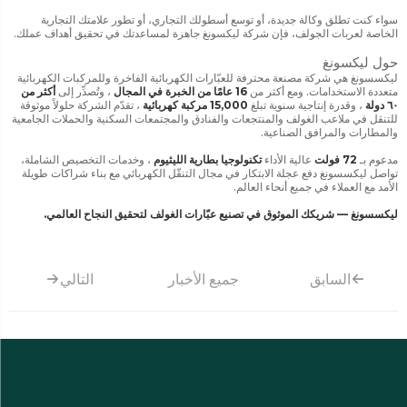
سواء كنت تطلق وكالة جديدة، أو توسع أسطولك التجاري، أو تطور علامتك التجارية
الخاصة لعربات الجولف، فإن شركة ليكسونغ جاهزة لمساعدتك في تحقيق أهداف عملك.
حول ليكسونغ
ليكسسونغ هي شركة مصنعة محترفة للعبّارات الكهربائية الفاخرة وللمركبات الكهربائية
متعددة الاستخدامات. ومع أكثر من
16 عامًا من الخبرة في المجال
، وتُصدِّر إلى
أكثر من
٦٠ دولة
، وقدرة إنتاجية سنوية تبلغ
15,000 مركبة كهربائية
، تقدّم الشركة حلولاً موثوقة
للتنقل في ملاعب الغولف والمنتجعات والفنادق والمجتمعات السكنية والحملات الجامعية
والمطارات والمرافق الصناعية.
مدعوم بـ
72 فولت
عالية الأداء
تكنولوجيا بطارية الليثيوم
، وخدمات التخصيص الشاملة،
تواصل ليكسسونغ دفع عجلة الابتكار في مجال التنقّل الكهربائي مع بناء شراكات طويلة
الأمد مع العملاء في جميع أنحاء العالم.
ليكسسونغ — شريكك الموثوق في تصنيع عبّارات الغولف لتحقيق النجاح العالمي.
السابق
جميع الأخبار
التالي