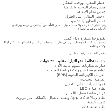
اختبار المحرك ووحدة التحكم
فحص نظام التوجيه والفرملة
فحص نظام الإضاءة
الاختبار النهائي على الطرق
فحص المظهر والتشطيب
يتم اختبار كل عربة جولف بعناية قبل الشحن للتأكد من أنها تتوافق مع معايير الجودة
الدولية وتوقعات العملاء.
تكنولوجيا مبتكرة لأداء أفضل
تستثمر شركة ليكسونغ باستمرار في تطوير المنتجات لتوفير مركبات كهربائية أكثر أمانًا
وذكاءً وكفاءة.
تشمل التقنيات الرئيسية ما يلي:
متقدمة
نظام الدفع التيار المتناوب 72 فولت
خيارات بطاريات ليثيوم عالية الأداء
كوابح قرصية هيدروليكية رباعية العجلات
الفرامل الكهربائية اليدوية (EPB)
الفرملة التجديدية
عمود القيادة القابل للتعديل
نظام إضاءة LED
عرض شاشة تعمل باللمس
نظام Apple CarPlay وتقنية الاتصال اللاسلكي عبر بلوتوث
كاميرا خلفية
نظام تعليق فاخر