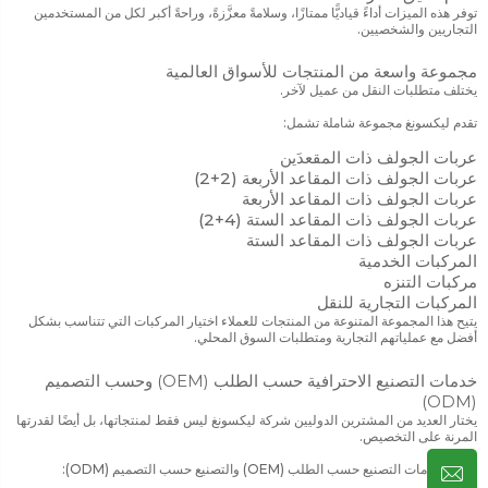
توفر هذه الميزات أداءً قياديًّا ممتازًا، وسلامةً معزَّزةً، وراحةً أكبر لكل من المستخدمين
التجاريين والشخصيين.
مجموعة واسعة من المنتجات للأسواق العالمية
يختلف متطلبات النقل من عميل لآخر.
تقدم ليكسونغ مجموعة شاملة تشمل:
عربات الجولف ذات المقعدَين
عربات الجولف ذات المقاعد الأربعة (2+2)
عربات الجولف ذات المقاعد الأربعة
عربات الجولف ذات المقاعد الستة (4+2)
عربات الجولف ذات المقاعد الستة
المركبات الخدمية
مركبات التنزه
المركبات التجارية للنقل
يتيح هذا المجموعة المتنوعة من المنتجات للعملاء اختيار المركبات التي تتناسب بشكل
أفضل مع عملياتهم التجارية ومتطلبات السوق المحلي.
خدمات التصنيع الاحترافية حسب الطلب (OEM) وحسب التصميم
(ODM)
يختار العديد من المشترين الدوليين شركة ليكسونغ ليس فقط لمنتجاتها، بل أيضًا لقدرتها
المرنة على التخصيص.
تشمل خدمات التصنيع حسب الطلب (OEM) والتصنيع حسب التصميم (ODM):