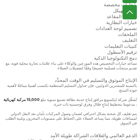
شعارات مخصصة
ألوان الهيكل
ترتيبات المقاعد
خيارات البطارية
تصميم لوحة العدادات
الملحقات
التغليف
كتيبات التعليمات
ترقيم الأسطول
دمج التكنولوجيا الذكية
تساعد خيارات التخصيص هذه الموزعين والوكلاء على بناء علامات تجارية محلية قوية، مع
تقديم منتجات مُصمَّمة خصيصًا وفقًا لتفضيلات العملاء.
الإنتاج الموثوق والتسليم في الوقت المحدَّد
بالنسبة للمشترين الدوليين، فإن جداول التسليم المنتظمة تكتسب أهميةً مماثلةً لأهمية
جودة المنتج.
تُشغِّل شركة ليكسونغ مرافق إنتاج حديثة بطاقة تصنيع سنوية تبلغ
15,000 مركبة كهربائية
، مدعومةً بتخطيط إنتاجٍ فعّال وفرق لوجستية ذات خبرة.
يتم تغليف كل شحنة بشكل احترافي لضمان وصول المركبات بأمان بعد النقل الدولي
لمسافات طويلة، مما يساعد العملاء على الحفاظ على مستويات المخزون وتلبية الطلب
في السوق.
الدعم العالمي والعلاقات الشراكة طويلة الأمد