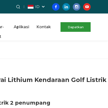
ID
r-
Aplikasi
Kontak
Dapatkan
t
Penawaran Gratis
rai Lithium Kendaraan Golf Listrik
istrik 2 penumpang