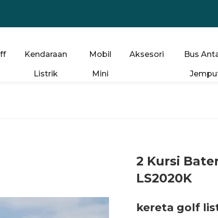
ff
Kendaraan
Mobil
Aksesori
Bus Anta
Listrik
Mini
Jempu
2 Kursi Bate
LS2020K
kereta golf l