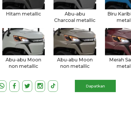
Hitam metallic
Abu-abu
Biru Karib
Charcoal metallic
metall
Abu-abu Moon
Abu-abu Moon
Merah Sa
non metallic
non metallic
metall
Dapatkan
Penawaran Gratis