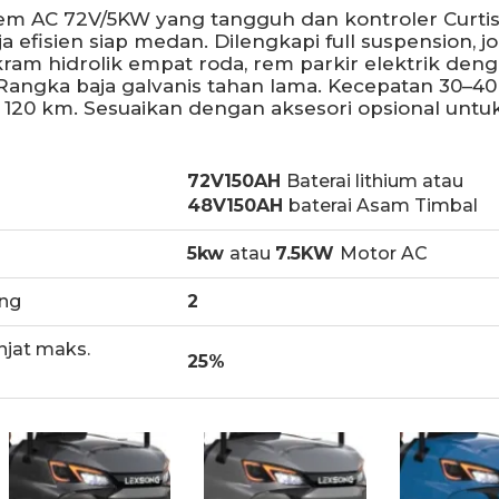
tem AC 72V/5KW yang tangguh dan kontroler Curtis
 efisien siap medan. Dilengkapi full suspension, j
ram hidrolik empat roda, rem parkir elektrik den
 Rangka baja galvanis tahan lama. Kecepatan 30–40
 120 km. Sesuaikan dengan aksesori opsional untu
72V150AH
Baterai lithium atau
48V150AH
baterai Asam Timbal
5kw
atau
7.5KW
Motor AC
ng
2
at maks.
25%