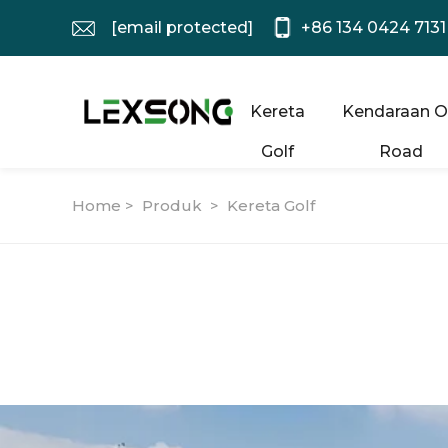
[email protected]
+86 134 0424 7131
Kereta
Kendaraan O
Golf
Road
Home >
Produk
>
Kereta Golf