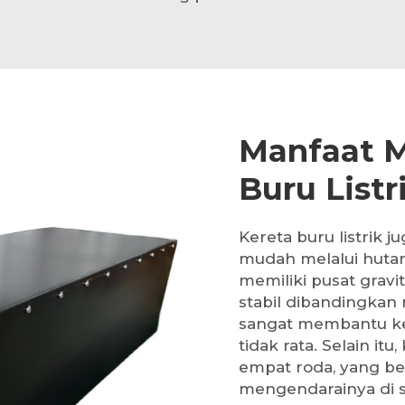
Manfaat 
Buru Listr
Kereta buru listrik
mudah melalui hutan 
memiliki pusat grav
stabil dibandingkan m
sangat membantu ke
tidak rata. Selain it
empat roda, yang b
mengendarainya di s