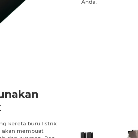
Anda.
unakan
k
g kereta buru listrik
a akan membuat