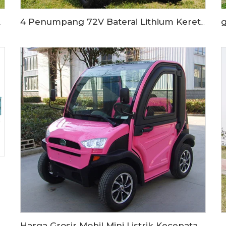
 Diangkat LS2020ASZ
4 Penumpang 72V Baterai Lithium Kereta Golf Listrik Off Road Berburu LS2021ASZ