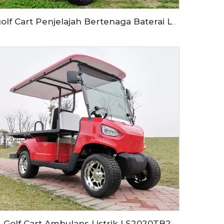
golf Cart Penjelajah Bertenaga Baterai LFP 72V untuk 6 Orang LS2041ASZ
Golf Cart Ambulans Listrik LS2020TB2