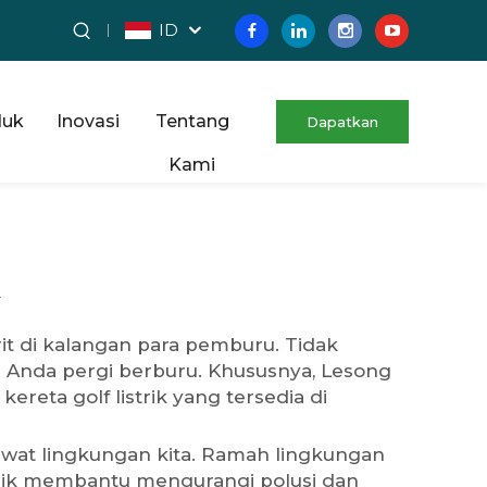
ID
duk
Inovasi
Tentang
Dapatkan
Kami
Penawaran Gratis
k
it di kalangan para pemburu. Tidak
 Anda pergi berburu. Khususnya, Lesong
i
kereta golf listrik
yang tersedia di
at lingkungan kita. Ramah lingkungan
trik membantu mengurangi polusi dan