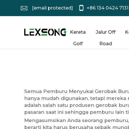
[email protected]
+86 134 0424 7131
Kereta
Jalur Off
K
Golf
Road
Semua Pemburu Menyukai Gerobak Buru Li
hanya mudah digunakan, tetapi mereka 
adalah salah satu produsen gerobak buru
pasaran saat ini sehingga pemburu lain 
Mengasumsikan Anda seorang pemburu, 
berarti kita harus berusaha sebaik mun