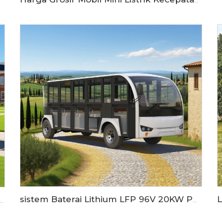
Harga Grosir Mobil Mini Listrik Kecepatan Rendah 2 Penumpang Buatan China LS9020KF
sistem Baterai Lithium LFP 96V 20KW PMSM Bus Wisata Listrik 23 Kursi LS6230KF
 72 Volt Kendaraan Listrik Murni yang Digunakan di Kebun Binatang Tram Shuttle Bus LS6148K