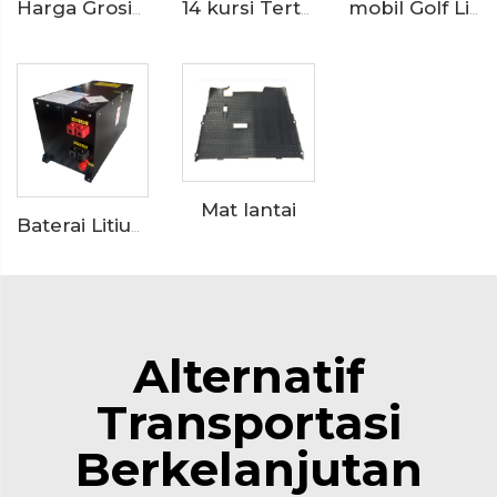
Harga Grosir Mobil Mini Listrik Kecepatan Rendah 2 Penumpang Buatan China LS9020KF
14 kursi Tertutup Pintu Aluminium 200AH LiFePO4 Lithium Listrik Kecil Bus LS6148KF
mobil Golf Listrik Kuat untuk 4 Penumpang LS2043K
Mat lantai
Baterai Litium
Alternatif
Transportasi
Berkelanjutan