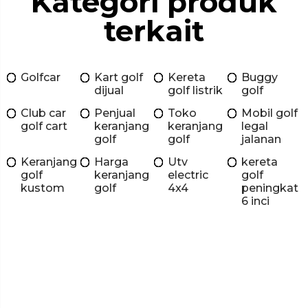
Kategori produk
terkait
Golfcar
Kart golf
Kereta
Buggy
dijual
golf listrik
golf
Club car
Penjual
Toko
Mobil golf
golf cart
keranjang
keranjang
legal
golf
golf
jalanan
Keranjang
Harga
Utv
kereta
golf
keranjang
electric
golf
kustom
golf
4x4
peningkat
6 inci