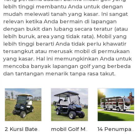
lebih tinggi membantu Anda untuk dengan
mudah melewati tanah yang kasar. Ini sangat
relevan ketika Anda bermain di lapangan
dengan bukit dan lubang secara teratur (atau
lebih buruk, area yang tidak rata). Mobil yang
lebih tinggi berarti Anda tidak perlu khawatir
tersangkut atau merusak mobil di permukaan
yang kasar. Hal ini memungkinkan Anda untuk
mencoba banyak lapangan golf yang berbeda
dan tantangan menarik tanpa rasa takut.
mobil Golf Mini Listrik 72V Berbaterai Lithium Ion untuk 4 Penumpang LS2020KSZ
2 Kursi Baterai Lithium Kendaraan Golf Listrik LS2020K
14 Penumpang 72 Volt Kendaraan Listrik Murni yang Digunakan di Kebun Binatang Tram Shuttle Bus LS6148K