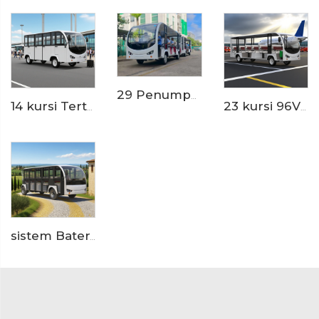
29 Penumpang Tanpa Rel Taman Hiburan Listrik Shuttle Bus Kereta LS6148KY
14 kursi Tertutup Pintu Aluminium 200AH LiFePO4 Lithium Listrik Kecil Bus LS6148KF
23 kursi 96V baterai lithium ion resor atau hotel digunakan mini bus listrik LS6230K
sistem Baterai Lithium LFP 96V 20KW PMSM Bus Wisata Listrik 23 Kursi LS6230KF