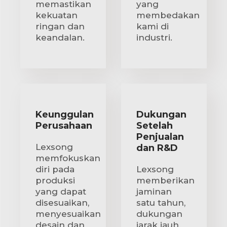
memastikan
yang
kekuatan
membedakan
ringan dan
kami di
keandalan.
industri.
Keunggulan
Dukungan
Perusahaan
Setelah
Penjualan
Lexsong
dan R&D
memfokuskan
diri pada
Lexsong
produksi
memberikan
yang dapat
jaminan
disesuaikan,
satu tahun,
menyesuaikan
dukungan
desain dan
jarak jauh,