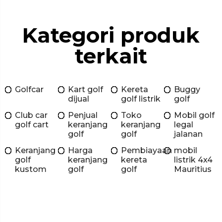
Kategori produk
terkait
Golfcar
Kart golf
Kereta
Buggy
dijual
golf listrik
golf
Club car
Penjual
Toko
Mobil golf
golf cart
keranjang
keranjang
legal
golf
golf
jalanan
Keranjang
Harga
Pembiayaan
mobil
golf
keranjang
kereta
listrik 4x4
kustom
golf
golf
Mauritius