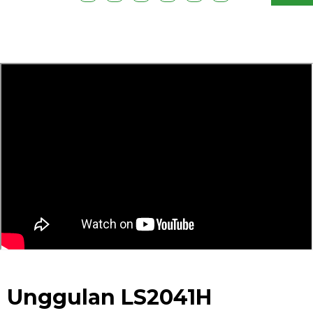
G
Unggulan LS2041H