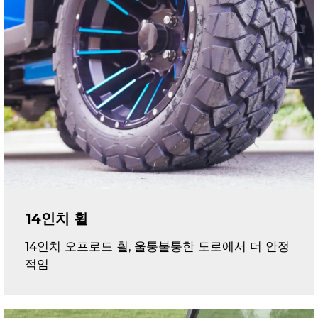
14인치 휠
14인치 오프로드 휠, 울퉁불퉁한 도로에서 더 안정
적임