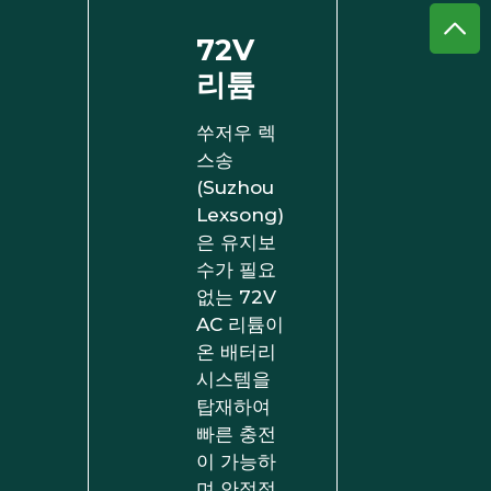
72V
리튬
쑤저우 렉
스송
(Suzhou
Lexsong)
은 유지보
수가 필요
없는 72V
AC 리튬이
온 배터리
시스템을
탑재하여
빠른 충전
이 가능하
며 안정적