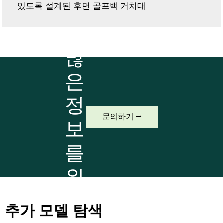
있도록 설계된 후면 골프백 거치대
더
많
은
정
문의하기 ⭢
보
를
위
해
추가 모델 탐색