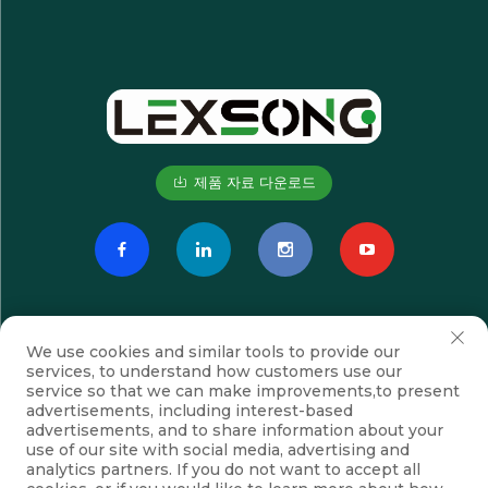
제품 자료 다운로드
We use cookies and similar tools to provide our
services, to understand how customers use our
service so that we can make improvements,to present
advertisements, including interest-based
advertisements, and to share information about your
구독하기
use of our site with social media, advertising and
analytics partners. If you do not want to accept all