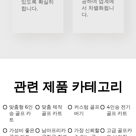
공하여 업계에
있도록 확실히
서 차별화됩니
합니다.
다.
관련 제품 카테고리
맞춤형 6인
맞춤 제작
커스텀 골프
4인승 전기
승 골프 카
골프 카트
버기
골프 카트
트
가성비 좋은
남아프리카
가장 신뢰할
고급 골프카