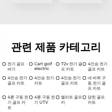
관련 제품 카테고리
전기 골프
Cart golf
72v 전기 골
4인승 전기
electric
버기
프 카트
골프 카트
4인승 전기
4인승 전기
4인승 전기
네 바퀴 구
골프 카트
카트
골프 카트
동 전기 골
프 카트
4륜 구동 전
4륜 구동 전
엘리트 골프
닫힌 골프
기 골프 카
기 UTV
카
카트
트