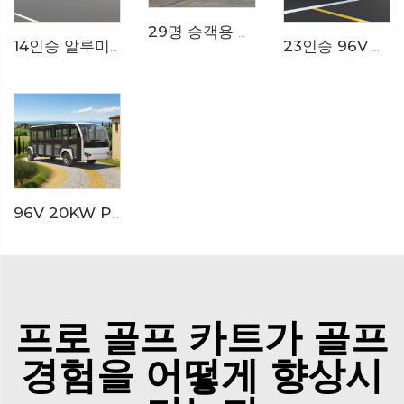
29명 승객용 무선로 트랙 테마파크 전기 셔틀 버스 열차 LS6148KY
14인승 알루미늄 문 닫힘형 200AH LiFePO4 리튬 전기 소형 버스 LS6148KF
23인승 96V 리튬 이온 배터리 리조트 또는 호텔용 전기 미니버스 LS6230K
96V 20KW PMSM 시스템 LFP 리튬 배터리 23인승 전기 관광 버스 LS6230KF
프로 골프 카트가 골프
경험을 어떻게 향상시