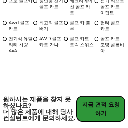
프로 골프카
성인용 전기
레크리에이
전기 리프트
골프 카트
션 골프 카
골프 카트
트
이집트
4wd 골프
최고의 골프
골프 카 블
헌터 골프
카트
버기
루
카트
전기식 유틸
4WD 골프
골프 카트
골프 카트
리티 차량
카트 가나
트럭 스위스
조명 콜롬비
4x4
아
원하시는 제품을 찾지 못
지금 견적 요청
하셨나요?
더 많은 제품에 대해 당사
하기
컨설턴트에게 문의하세요.