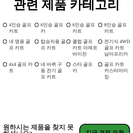
관련 제품 카테고리
4인승 골프
6인승 골프
6인승 골프
8인승 골프
카트
카
카트
카트
네 명용 골
탑승자용 골
클럽 골프
전기식 4WD
프 카트
프 카트
카트 아제르
골프 카트
바이잔
남아프리카
4x4 골프 카
네 바퀴 구
스타 골프
골프 카트
트
동 전기 골
카
커스터마이
프 카트
징
원하시는 제품을 찾지 못
지금 견적 요청