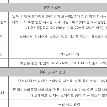
전기 시스템
앞쪽: 2 개 헤드라이트 (하이빔과 로우빔), 2 개 전방 방향 지시등,
 경적
뒤쪽: 2 개 후방 방향 지시등, 2 개 테일라이트(위치등 & 제동등), 1
개 후진등), DC-DC 컨버터 포함(72V를 12V로 변환), 
판
볼테이저, 암페어계, 속도계, 방향 지시등 표시기, 헤드라이
음
템
CD 플레이어
차량용 충전기, 입력 110V-240V~50Hz-60Hz, 출력 72V, 
操向 및 서스펜션
템
단계식 랙 앤 피니언 스티어링 시스템, 자동 록커 보상 기능, 
4륜 하이드라울릭 브레이크, 전륜 디스크 브레이크, 후륜 드럼 브
스템
차 브레이크 및 재생 브레이크 장착, 진공 부스터 포
무단 속도 변경