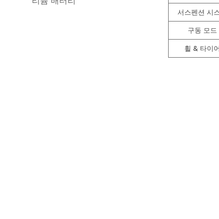
리튬 배터리
서스펜션 시
구동 모드
휠 & 타이