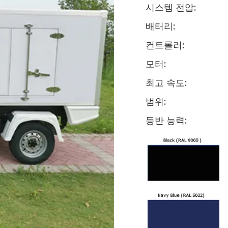
시스템 전압:
배터리:
컨트롤러:
모터:
최고 속도:
범위:
등반 능력: