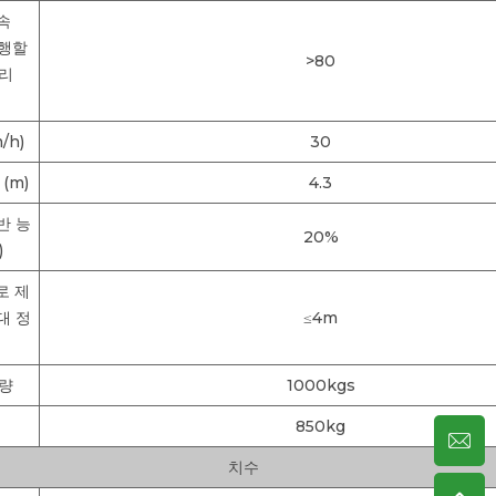
속
주행할
>80
거리
/h)
30
(m)
4.3
반 능
20%
)
로 제
대 정
≤4m
중량
1000kgs
850kg
치수