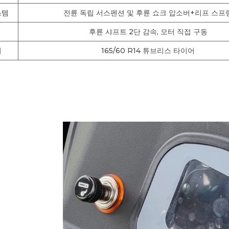
스템
전륜 독립 서스펜션 및 후륜 쇼크 압소버+리프 스프
후륜 샤프트 2단 감속, 모터 직접 구동
어
165/60 R14 튜브리스 타이어