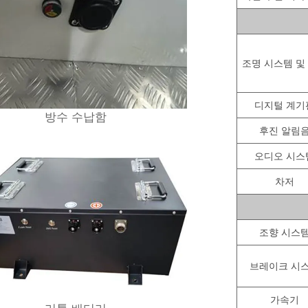
조명 시스템 및
디지털 계기
방수 수납함
후진 알림
오디오 시스
차저
조향 시스
브레이크 시
가속기