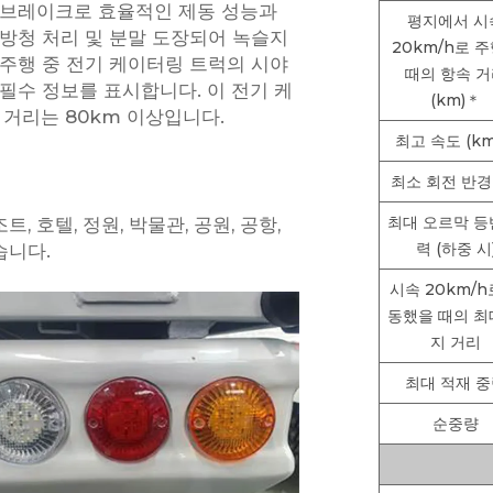
 브레이크로 효율적인 제동 성능과
평지에서 시
방청 처리 및 분말 도장되어 녹슬지
20km/h로 
주행 중 전기 케이터링 트럭의 시야
때의 항속 
필수 정보를 표시합니다. 이 전기 케
(km)＊
 거리는 80km 이상입니다.
최고 속도 (km
최소 회전 반경 
최대 오르막 등
, 호텔, 정원, 박물관, 공원, 공항,
력 (하중 시
습니다.
시속 20km/h
동했을 때의 최
지 거리
최대 적재 
순중량