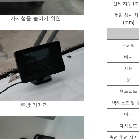
전체 치수 (m
후면 상자 
, 가시성을 높이기 위한
(mm)
프레임
바디
지붕
문
윈드실드
백레스트 및 
후방 카메라
바닥
대시보드
측면 후면 시야