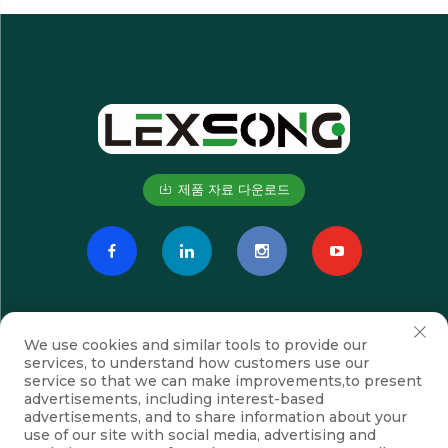
제품 자료 다운로드
We use cookies and similar tools to provide our
services, to understand how customers use our
service so that we can make improvements,to present
advertisements, including interest-based
advertisements, and to share information about your
구독하기
use of our site with social media, advertising and