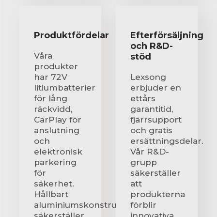
Produktfördelar
Efterförsäljning
och R&D-
Våra
stöd
produkter
har 72V
Lexsong
litiumbatterier
erbjuder en
för lång
ettårs
räckvidd,
garantitid,
CarPlay för
fjärrsupport
anslutning
och gratis
och
ersättningsdelar.
elektronisk
Vår R&D-
parkering
grupp
för
säkerställer
säkerhet.
att
Hållbart
produkterna
aluminiumskonstruktion
förblir
säkerställer
innovativa