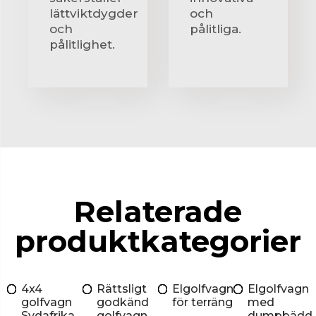
lättviktdygder
och
och
pålitliga.
pålitlighet.
Relaterade
produktkategorier
4x4
Rättsligt
Elgolfvagn
Elgolfvagn
golfvagn
godkänd
för terräng
med
Sydafrika
golfvagn
dumpbädd