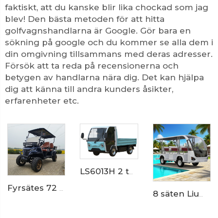
faktiskt, att du kanske blir lika chockad som jag
blev! Den bästa metoden för att hitta
golfvagnshandlarna är Google. Gör bara en
sökning på google och du kommer se alla dem i
din omgivning tillsammans med deras adresser.
Försök att ta reda på recensionerna och
betygen av handlarna nära dig. Det kan hjälpa
dig att känna till andra kunders åsikter,
erfarenheter etc.
LS6013H 2 ton elektrisk leveransbil
Fyrsätes 72 Volt LiFePO4-batteri eldriven lastplattform golfbil LS2041H
8 säten Liumbatteri Mini Elektrisk Shuttlebus LS6088K