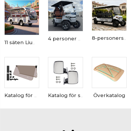
8-personers litiumbatteri terränggående eldrivna resort golfvagn LS2063ASZ
4 personer Lång räckvidd Elektrisk Golfbil LS2023KSZ
11 säten Liumbatteri Elektrisk Flygplats Shuttle Passagerarbus LS6118KB
Överkatalog
Katalog för sidespegel
Katalog för vindruta