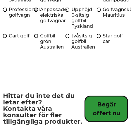
Professionell
Anpassade
Upphöjd
Golfvagnsk
golfvagn
elektriska
6-sitsig
Mauritius
golfvagnar
golfbil
Tyskland
Cart golf
Golfbil
tvåsitsig
Star golf
grön
golfbil
car
Australien
Australien
Hittar du inte det du
letar efter?
Begär
Kontakta våra
offert nu
konsulter för fler
tillgängliga produkter.