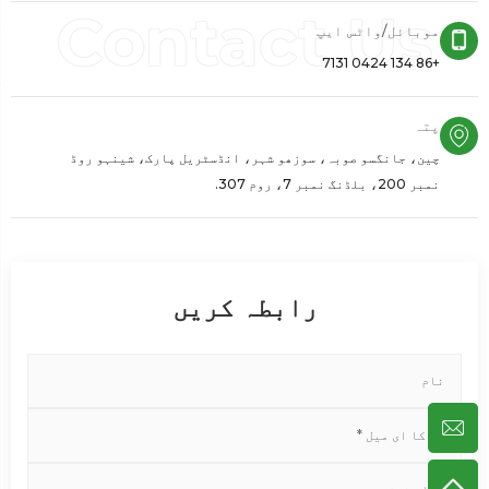
موبائل/واٹس ایپ
+86 134 0424 7131
پتہ
چین، جانگسو صوبہ، سوزھو شہر، انڈسٹریل پارک، شینہو روڈ
نمبر 200، بلڈنگ نمبر 7، روم 307.
رابطہ کریں