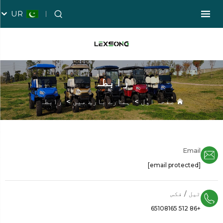
UR
رابطہ
صفحہ اول
>
ہمارے بارے میں
>
رابطہ
Email
[email protected]
ٹیل / فکس
+86 512 65108165