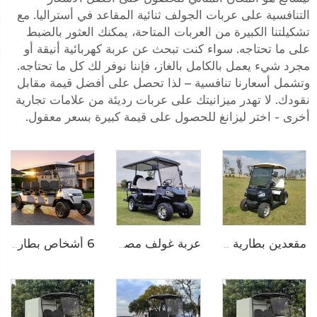
التنافسية على عربات الجولف ثنائية المقاعد في أستراليا. مع
تشكيلتنا الكبيرة من العربات المتاحة، يمكنك العثور بالضبط
على ما تحتاجه. سواء كنت تبحث عن عربة كهربائية أنيقة أو
مجرد شيء يعمل بالكامل بالغاز، فإننا نوفر لك كل ما تحتاجه.
وتشمل أسعارنا تنافسية – لذا تحصل على أفضل قيمة مقابل
نقودك. لا تهدر ميزانيتك على عربات رديئة من علامات تجارية
أخرى - اختر ليزانغ للحصول على قيمة كبيرة بسعر معقول.
عربة غولف مصغرة كهربائية ببطارية ليثيوم أيون لـ 4 أشخاص 72V LS2020KSZ
مقعدين بطارية ليثيوم كهربائية عربة غولف LS2020K
6 أشخاص بطارية ليثيوم كهربائية للطرق الوعرة عربة مخيم غولف LS2063A