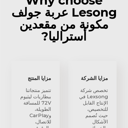
Why choose
Lesong عربة جولف
مكونة من مقعدين
أستراليا?
مزايا الشركة
مزايا المنتج
تخصص شركة
تتميز منتجاتنا
Lexsong في
ببطاريات ليثيوم
الإنتاج القابل
72V للمسافة
للتخصيص،
الطويلة،
حيث تُصمم
وCarPlay
الأشكال
للاتصال،