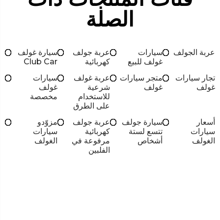
الصلة
عربة الجولف
سيارات
عربة جولف
سيارة غولف
غولف للبيع
كهربائية
Club Car
تجار سيارات
متجر سيارات
عربة غولف
سيارات
غولف
غولف
شرعية
غولف
للاستخدام
مخصصة
على الطرق
أسعار
سيارة جولف
عربة جولف
مزوّدو
سيارات
تتسع لستة
كهربائية
سيارات
الغولف
أشخاص
مرفوعة في
الغولف
الفلبين