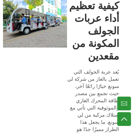
كيفية تعظيم
أداء عربات
الجولف
المكونة من
مقعدين
يُعد عربة الجولف التي
تعمل بالغاز من شركة لي
سونغ خيارًا رائعًا آخر،
حيث تجمع بين مصدر
طاقة المحرك الغازي
والموثوقية التي تأتي مع
امتلاك مركبة من لي
سونغ. ما يجعل هذا
الطراز مميزًا جدًا هو