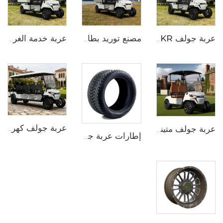
عربة جولف LS2043KR الخدمية الكهربائية للفنادق ذات الدفع الرباعي
مصنع توريد بطارية ليثيوم كهربائية عربة غولف شحن LS2043KHCX
عربة خدمة الغرف والمأكولات الكهربائية للفنادق LS2043KHR
عربة جولف كهربائية خارج الطرق مزودة ببطارية ليثيوم لـ8 أشخاص LS2063ASZ
عربة جولف متينة وعملية مع صندوق شحن خلفي من الألومنيوم - مثالية لنقل الطلاب والفندق
إطارات عربة جولف متعددة فاخرة