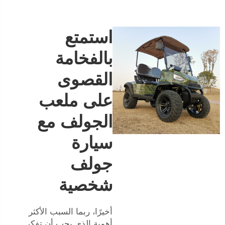
استمتع
بالفخامة
القصوى
على ملعب
الجولف مع
سيارة
جولف
شخصية
أخيرًا، ربما السبب الأكثر
أهمية الذي يجب أن تفكر