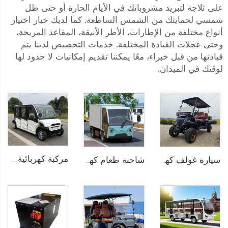
على ثلاجة لتبريد مشروباتك في الأيام الحارة أو حتى ظل
شمسي لحمايتك من الشمس الساطعة. كما لديك خيار اختيار
أنواع مختلفة من الإطارات، الأطر الأنيقة، المقاعد المريحة،
وحتى عجلات القيادة المختلفة. خدمات التخصيص لدينا يتم
قيادتها من قبل خبراء، معًا يمكننا تقديم إمكانيات لا حدود لها
لوقتك في الميدان.
مركبة كهربائية صغيرة اقتصادية مغلقة تتسع لـ 6 ركاب موديل LS9060KF
سيارة غولف كهربائية ذات سرير شحن ببطارية LiFePO4 قوة 72 فولت تتسع لـ4 أشخاص LS2041H
شاحنة طعام كهربائية لمنتجعات LS6011HR