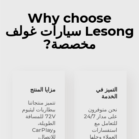
Why choose
Lesong سيارات غولف
مخصصة?
التميز في
مزايا المنتج
الخدمة
تتميز منتجاتنا
نحن متوفرون
ببطاريات ليثيوم
على مدار 24/7
72V للمسافة
للتعامل مع
الطويلة،
استفسارات
وCarPlay
العملاء وحلها
للاتصال،