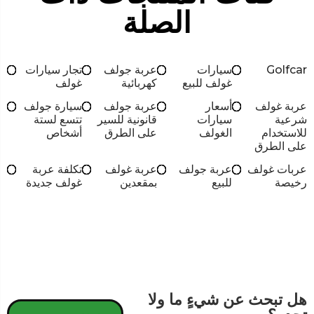
الصلة
Golfcar
سيارات
عربة جولف
تجار سيارات
غولف للبيع
كهربائية
غولف
عربة غولف
أسعار
عربة جولف
سيارة جولف
شرعية
سيارات
قانونية للسير
تتسع لستة
للاستخدام
الغولف
على الطرق
أشخاص
على الطرق
عربات غولف
عربة جولف
عربة غولف
تكلفة عربة
رخيصة
للبيع
بمقعدين
غولف جديدة
هل تبحث عن شيءٍ ما ولا