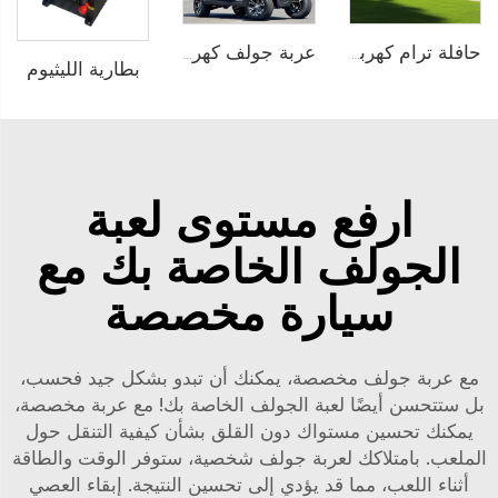
عربة جولف كهربائية ببطارية ليثيوم أيون سعة 6 مقاعد عالية السرعة LS2043KSZ
حافلة ترام كهربائية خالصة تعمل بالبطارية الليثيوم بسعة 14 مقعدًا وجهد 72 فولت تُستخدم في الحدائق الحيوانية طراز LS6148K
بطارية الليثيوم
ارفع مستوى لعبة
الجولف الخاصة بك مع
سيارة مخصصة
مع عربة جولف مخصصة، يمكنك أن تبدو بشكل جيد فحسب،
بل ستتحسن أيضًا لعبة الجولف الخاصة بك! مع عربة مخصصة،
يمكنك تحسين مستواك دون القلق بشأن كيفية التنقل حول
الملعب. بامتلاكك لعربة جولف شخصية، ستوفر الوقت والطاقة
أثناء اللعب، مما قد يؤدي إلى تحسين النتيجة. إبقاء العصي