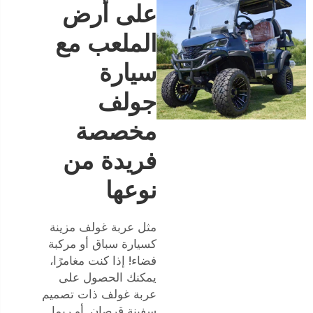
على أرض
الملعب مع
سيارة
جولف
مخصصة
فريدة من
نوعها
مثل عربة غولف مزينة
كسيارة سباق أو مركبة
فضاء! إذا كنت مغامرًا،
يمكنك الحصول على
عربة غولف ذات تصميم
سفينة قرصان. أو ربما