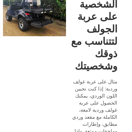
الشخصية
على عربة
الجولف
لتتناسب مع
ذوقك
وشخصيتك
مثال على عربة غولف
وردية: إذا كنت تحبين
اللون الوردي، يمكنك
الحصول على عربة
غولف وردية لامعة،
الكاملة مع مقعد وردي
مطابق، وإطارات
وملحقات ممتعة. وإذا