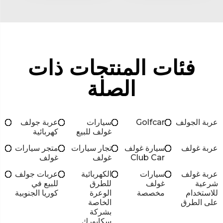
فئات المنتجات ذات
الصلة
عربة الجولف
Golfcar
سيارات
عربة جولف
غولف للبيع
كهربائية
عربة غولف
سيارة غولف
تجار سيارات
متجر سيارات
Club Car
غولف
غولف
عربة غولف
سيارات
الكهربائية
عربات جولف
شرعية
غولف
للطرق
للبيع في
للاستخدام
مخصصة
الوعرة
كوريا الجنوبية
على الطرق
الخاصة
بشركة
سكايورك