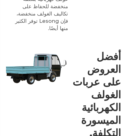
منخفضة للحفاظ على
تكاليف الغولف منخفضة،
فإن Lesong توفر الكثير
منها أيضًا.
أفضل
العروض
على عربات
الغولف
الكهربائية
الميسورة
التكلفة.