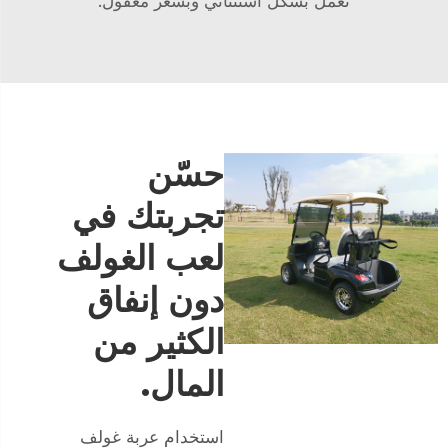
تعمل بشكل استثنائي وبسعر معقول.
حسّن
تجربتك في
لعب الغولف
دون إنفاق
الكثير من
المال.
استخدام عربة غولف