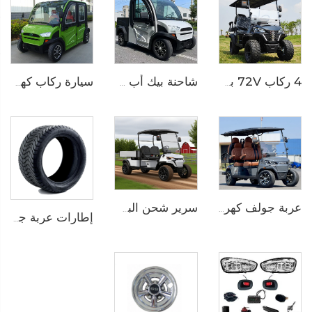
4 ركاب 72V بطارية ليثيوم كهربائية خارج الطرق عربة غولف للصيد LS2021ASZ
شاحنة بيك أب صغيرة كهربائية LS9040HF
سيارة ركاب كهربائية صغيرة اقتصادية تتسع لـ 4 أشخاص موديل LS9040KF
عربة جولف كهربائية ببطارية ليثيوم أيون سعة 6 مقاعد عالية السرعة LS2043KSZ
سرير شحن البضائع الألومنيوم الطويل سيارة غولف كهربائية متعددة الاستخدامات LS2043HCX
إطارات عربة جولف متعددة فاخرة