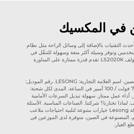
ن في المكسيك
ر جيد لاختيار مصنّع صيني لعربات الجولف في المكسيك هو توفر خيارات عالية الأداء. تتميز عربات Lesong بأحدث التقنيات بالإضافة إلى وسائل الراحة مثل نظام
لة للمستخدمين وتوفر وسيلة أكثر متعة وسهولة للتنقّل في
LS202
تقدم قدرة ممتازة على المناورة
الصناعات المناسبة: محلات مواد البناء، الاستخدام المنزلي، البيع بالتجزئة، أعمال البناء، محلات الطباعة. مكان المنشأ: الصين. اسم العلامة التجارية: LESONG. رقم الموديل:
GC001FDW12368. النوع: كهربائي. مصدر الطاقة: محرك 48 فولت 3500 واط، بطارية 4 كيلوواط 48 فولت أو 72 فولت / 100 أمبير في الساعة. المدى لكل شحنة:
145/7-R6. الإطارات الخلفية: 245/50-R10. كابينة مقاومة للمطر. أداء عمل ممتاز. سهولة تبديل السرعات الأمامية
اذا تختارنا؟ شركتنا. الصناعات المناسبة. الأسئلة
الشائعة. كم تستغرق مدة التسليم؟ عادةً ما تكون من 5 إلى 10 أيام إذا كانت البضاعة متوفرة في المخزون. توفر شركة Lesong خيارات متنوعة لتلبية احتياجات ملاعب
هم، المصنوعة في الصين، متوفرة لدى الموزعين في
 الغيار.