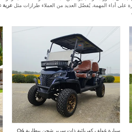
ة على أداء المهمة. يُفضّل العديد من العملاء طرازات مثل
سيارة غولف كهربائية ذات سرير شحن ببطارية LiFePO4 قوة 72 فولت تتسع لـ4 أشخاص LS2041H