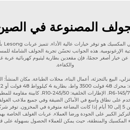
لجولف المصنوعة في الصي
سبب آخ
عد مريحة من الناحية الإرغونومية. هذه الجوانب تحسّن تجربة الجولف الشام
ون عن خيار أصغر حجمًا، فإن
مقعدين بطارية ليثيوم كهربائية عربة غولف 0K
والكفاءة.
السرعة القصوى: 42 كم/س. الإطارات الأمامية: 0
 على نطاق واسع في الأماكن الضيقة وفي جميع ملاعب الغولف. لم
لتركيز الكبير على الجودة ورضا العملاء. عربات الغولف الخاصة ب
ء المكسيك والمنطقة، حيث يمكن للعملاء الحصول بسهولة على قطع