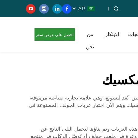
AR
تجات
الابتكار
من
احصل على عرض سعر
نحن
مجاني
مكسيك
. تُعد ليسونغ، وهي علامة تجارية صناعية مرموقة،
يك. ويتم الآن اختيار عربات الجولف المصنوعة في
ذه العربات وتم بناؤها لتحمل البلى الناتج عن
اً وعرة في ملعب جولف أو تُوصّل الركاب في منتجع