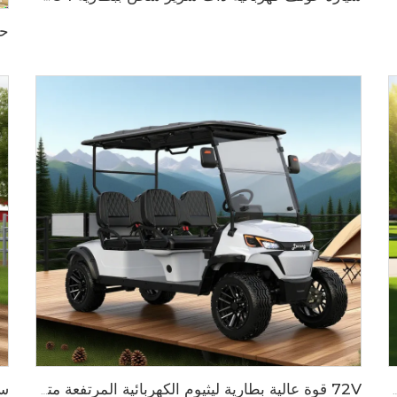
ثيوم بسعة 14 مقعدًا وجهد 72 فولت تُستخدم في الحدائق الحيوانية طراز LS6148K
72V قوة عالية بطارية ليثيوم الكهربائية المرتفعة متعددة الاستخدامات عربة غولف LS2043H