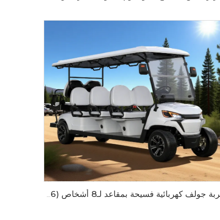
عربة جولف كهربائية فسيحة بمقاعد لـ8 أشخاص (6+2) مع بطارية ليثيوم LS2063KSZ