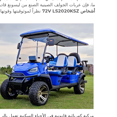
ما، فإن عربات الجولف الصينية الصنع من ليسونغ قادر
أشخاص 72V LS2020KSZ
نظراً لموثوقيتها وقوتها.
مركبة كهربائية قانونية في الأحياء السكنية تعمل بالبطارية الليثيوم وتتسع لـ6 مقاعد LS2040ASZ