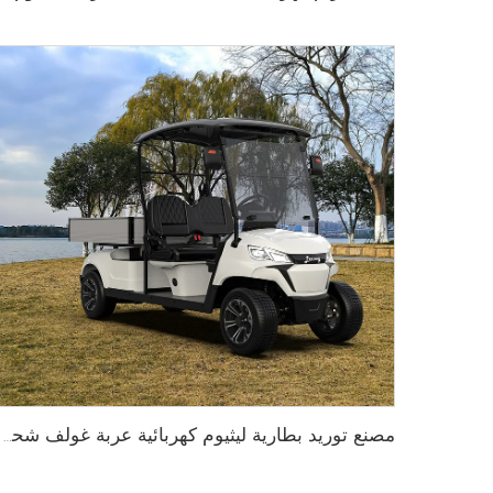
مصنع توريد بطارية ليثيوم كهربائية عربة غولف شحن LS2043KHCX