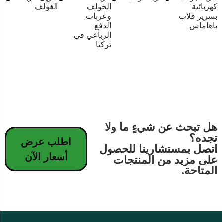
كهربائية
الجولف
الغولف
بسرير قلاب
وعربات
باهاماس
الدفع
الرباعي في
تركيا
هل تبحث عن شيءٍ ما ولا
تجده؟
اطلب عرض
اتصل بمستشارينا للحصول
أسعار الآن
على مزيد من المنتجات
المتاحة.