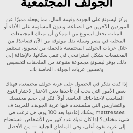
الجولف المجتمعية
يركز ليسونغ على الجودة وقيمة المال، مما يجعله مميزًا عن
الموردين الآخرين في الصناعة. وبدون المساومة على الأداء أو
المتانة، يجعل ليسونغ من الممكن أن تمتلك المجتمعات
المحلية في مصر وسيلة نقل موثوقة من الآن فصاعدًا. من
خلال عربات الجولف المجتمعية بالجملة من ليسونغ، تستثمر
المجتمعات بشكل استراتيجي في تنقل سكانها. بالإضافة إلى
ذلك، يوفر ليسونغ مجموعة متنوعة من
الملحقات
لتخصيص
وتحسين عربات الجولف الخاصة بك.
إذا كنت تفكر في الحصول على عربة جولف مجتمعية، فهناك
بعض الأمور التي يجب أن تأخذها بعين الاعتبار لاختيار النوع
المناسب لاحتياجاتك الخاصة. أولاً، فكر في حجم مجتمعك
والتضاريس التي ستُستخدم فيها عربة الجولف. للمزيد: ف
mattresses يمكنك إعادتها بعد 100 يوم. هل ترغب في
شيء مختلف؟ إذا كان لديك عدد كبير من الأشخاص، فستحتاج
إلى عربة بقوة أعلى، وفي المناطق الجبلية — من الأفضل