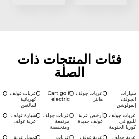
فئات المنتجات ذات
الصلة
سيارات
عربات جولف
Cart golf
عربات غولف
الجولف
هانتر
electric
كهربائية
إيفولوشن
للبالغين
عربات جولف
أرخص عربة
عربات جولف
سيارة غولف
للبيع في
غولف جديدة
مرتفعة
عربة غولف
كوريا الجنوبية
ومنخفضة
عربة جولف
عربة غولف
عربات
تمويل عربة