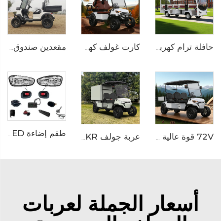
مقعدين صندوق ألومنيوم كهربائي متعدد الاستخدامات عربة غولف LS2023H
حافلة ترام كهربائية خالصة تعمل بالبطارية الليثيوم بسعة 14 مقعدًا وجهد 72 فولت تُستخدم في الحدائق الحيوانية طراز LS6148K
كارت غولف كهربائي زراعي مُرتفع بفرامل ديسك هيدروليكي يتسع لـ4 مقاعد LS2023ASZ
طقم إضاءة LED
عربة جولف LS2043KR الخدمية الكهربائية للفنادق ذات الدفع الرباعي
72V قوة عالية بطارية ليثيوم الكهربائية المرتفعة متعددة الاستخدامات عربة غولف LS2043H
أسعار الجملة لعربات