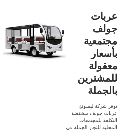
عربات
جولف
مجتمعية
بأسعار
معقولة
للمشترين
بالجملة
توفر شركة ليسونغ
عربات جولف منخفضة
التكلفة للمجتمعات
المحلية للتجار الجملة في