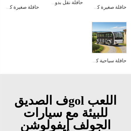
حافلة نقل بدون مسار تعمل بالكهرباء في المنتزهات الترفيهية بسعة 29 راكبًا طراز LS6148KY
حافلة صغيرة كهربائية تعمل بالبطارية الليثيوم LiFePO4 بسعة 200AH ذات أبواب من الألمنيوم وبسعة 14 مقعدًا طراز LS6148KF
حافلة صغيرة كهربائية تعمل بالبطارية الليثيوم بجهد 96V تُستخدم في المنتجعات أو الفنادق بسعة 23 مقعدًا طراز LS6230K
حافلة سياحية كهربائية تعمل بنظام PMSM بجهد 96V وبطارية الليثيوم LFP بسعة 20KW و23 مقعدًا طراز LS6230KF
اللعب golف الصديق
للبيئة مع سيارات
الجولف إيفولوشن