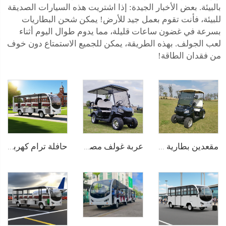
بالبيئة. بعض الأخبار الجيدة: إذا اشتريت هذه السيارات الصديقة
للبيئة، فأنت تقوم بعمل جيد للأرض! يمكن شحن البطاريات
بسرعة في غضون ساعات قليلة، مما يدوم طوال اليوم أثناء
لعب الجولف. بهذه الطريقة، يمكن للجميع الاستمتاع دون خوف
من فقدان الطاقة!
عربة غولف مصغرة كهربائية ببطارية ليثيوم أيون لـ 4 أشخاص 72V LS2020KSZ
مقعدين بطارية ليثيوم كهربائية عربة غولف LS2020K
حافلة ترام كهربائية خالصة تعمل بالبطارية الليثيوم بسعة 14 مقعدًا وجهد 72 فولت تُستخدم في الحدائق الحيوانية طراز LS6148K