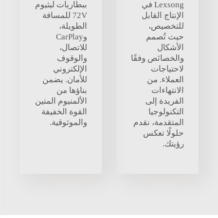
Lexsong في
ببطاريات ليثيوم
الإنتاج القابل
72V للمسافة
للتخصيص،
الطويلة،
حيث تُصمم
وCarPlay
الأشكال
للاتصال،
والخصائص وفقًا
والوقوف
لاحتياجات
الإلكتروني
العملاء. من
للأمان. يضمن
الانتهاءات
بناؤها من
الفريدة إلى
الألمنيوم المتين
التكنولوجيا
القوة الخفيفة
المتقدمة، نقدم
والموثوقية.
حلولًا تعكس
رؤيتك.