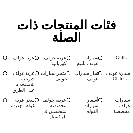
فئات المنتجات ذات
الصلة
Golfcar
سيارات
عربة جولف
عربة غولف
غولف للبيع
كهربائية
سيارة غولف
تجار سيارات
متجر سيارات
عربة غولف
Club Car
غولف
غولف
شرعية
للاستخدام
على الطرق
سيارات
أسعار
عربية جولف
سعر عربة
غولف
سيارات
مخصصة
غولف جديدة
مخصصة
الغولف
لشخصين في
المكسيك