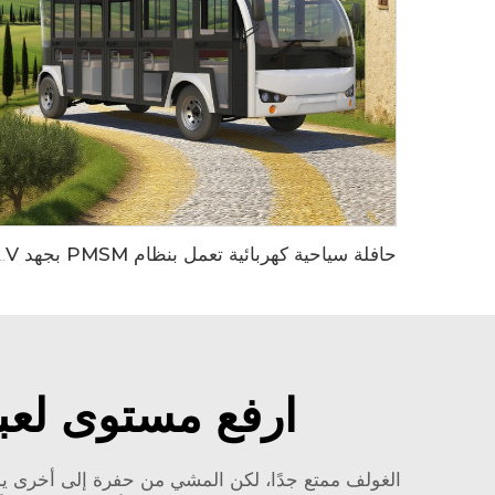
حافلة سياحية كهربائية تعمل بنظام PMSM بجهد 96V وبطارية الليثيوم 
ارفع مستوى لعب
الغولف ممتع جدًا، لكن المشي من حفرة إلى أخرى يمكن أ