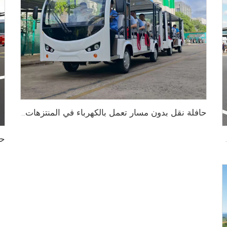
حافلة نقل بدون مسار تعمل بالكهرباء في المنتزهات الترفيهية بسعة 29 راكبًا طراز LS6148KY
 من الألمنيوم وبسعة 14 مقعدًا طراز LS6148KF