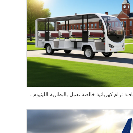
حافلة ترام كهربائية خالصة تعمل بالبطارية الليثيوم بسعة 14 مقعدًا وجهد 72 فولت تُستخدم في الحدائق الحيوانية طراز LS6148K