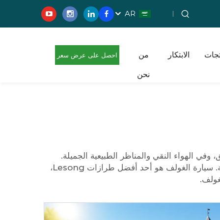
AR
تجات
الابتكار
من
احصل على عرض سعر
نحن
مجاني
وفي الهواء النقي والمناظر الطبيعية الجميلة.
.
سيارة الغولف
هو أحد أفضل طرازات Lesong،
غولف.