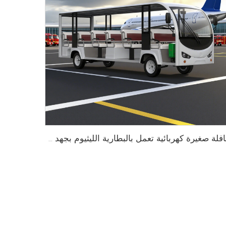
حافلة صغيرة كهربائية تعمل بالبطارية الليثيوم بجهد 96V تُستخدم في المنتجعات أو الفنادق بسعة 23 مقعدًا طراز LS6230K