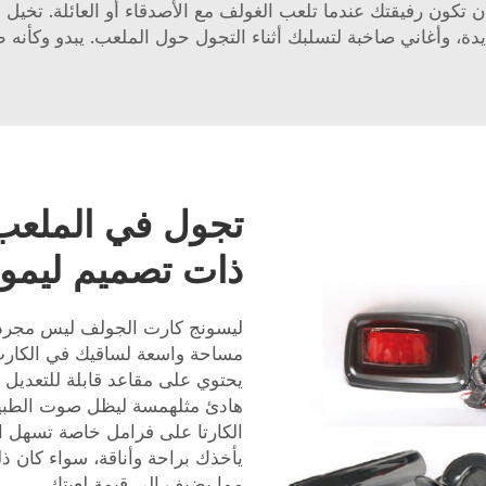
كون رفيقتك عندما تلعب الغولف مع الأصدقاء أو العائلة. تخيل
دة، وأغاني صاخبة لتسلبك أثناء التجول حول الملعب. يبدو وكأنه 
تجول في الملعب
ذات تصميم ليموز
ليسونج كارت الجولف ليس مجرد أن 
مساحة واسعة لساقيك في الكارت،
يحتوي على مقاعد قابلة للتعدي
هادئ مثلهمسة ليظل صوت الطبيعة ق
الكارتا على فرامل خاصة تسهل ا
يأخذك براحة وأناقة، سواء كان ذ
مما يضيف إلى قيمة لعبتك.