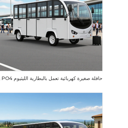
حافلة صغيرة كهربائية تعمل بالبطارية الليثيوم LiFePO4 بسعة 200AH ذات أبواب