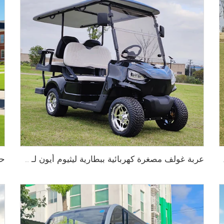
عربة غولف مصغرة كهربائية ببطارية ليثيوم أيون لـ 4 أشخاص 72V LS2020KSZ
ولف LS2020K