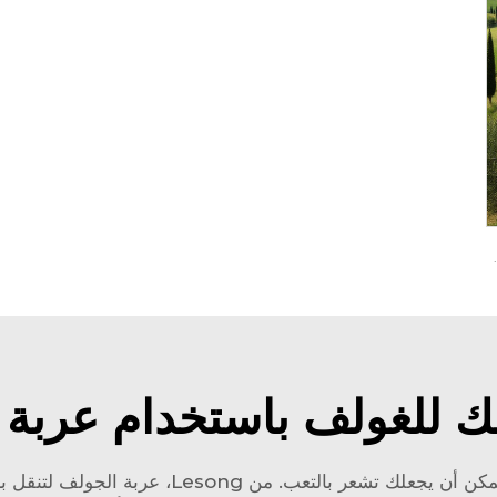
LFP بسعة 20KW و23 مقعدًا طراز LS6230KF
ك للغولف باستخدام عربة ل
ن يجعلك تشعر بالتعب. من Lesong،
عربة الجولف
لتنقل ب