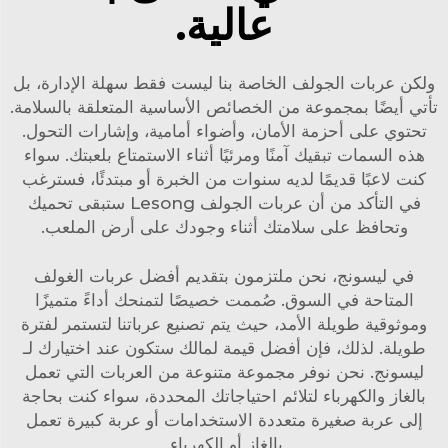
عالية.
ولكن عربات الجولف الخاصة بنا ليست فقط سهلة الإدارة، بل
تأتي أيضًا بمجموعة من الخصائص الأساسية المتعلقة بالسلامة.
تحتوي على أحزمة الأمان، وأضواء أمامية، وإشارات التحول.
هذه السمات تبقيك آمنًا ومرئيًا أثناء الاستمتاع بلعبتك. سواء
كنت لاعبًا قديمًا لديه سنوات من الخبرة أو مبتدئًا، فسترغب
في التأكد من أن عربات الجولف Lesong ستبقى تحميك
وتحافظ على سلامتك أثناء وجودك على أرض الملعب.
في ليسونج، نحن ملتزمون بتقديم أفضل عربات الغولف
المتاحة في السوق. صُممت خصيصًا لتمنحك أداءً متميزًا
وموثوقية طويلة الأمد، حيث يتم تصنيع عرباتنا لتستمر لفترة
طويلة. لذلك، فإن أفضل قيمة لمالك ستكون عند اختيارك لـ
ليسونج. نحن نوفر مجموعة متنوعة من العربات التي تعمل
بالغاز والكهرباء لتلائم احتياجاتك المحددة، سواء كنت بحاجة
إلى عربة صغيرة متعددة الاستخدامات أو عربة كبيرة تعمل
بالغاز أو الكهرباء.