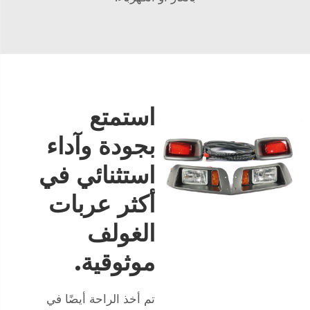
استمتع
بجودة وآداء
استثنائي في
أكثر عربات
الغولف
موثوقية.
تم أخذ الراحة أيضًا في