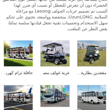
الخضراء دون أن تتعرض للتعطل أو تسبب أي ضرر. لهذا
السبب تم تصميم عربات الجولف Lesong مع مراعاة
السلامة. UzunLONG، منخفضة وواسعة، تحتوي على تحكم
سهل الاستخدام وتحسينات تقنية تجعل قيادتها سلسة تمامًا،
بغض النظر عن الملعب.
عربة غولف مصغرة كهربائية ببطارية ليثيوم أيون لـ 4 أشخاص 72V LS2020KSZ
مقعدين بطارية ليثيوم كهربائية عربة غولف LS2020K
حافلة ترام كهربائية خالصة تعمل بالبطارية الليثيوم بسعة 14 مقعدًا وجهد 72 فولت تُستخدم في الحدائق الحيوانية طراز LS6148K