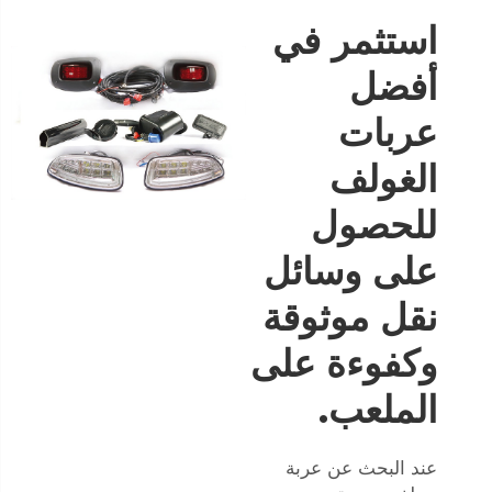
استثمر في
أفضل
عربات
الغولف
للحصول
على وسائل
نقل موثوقة
وكفوءة على
الملعب.
عند البحث عن عربة