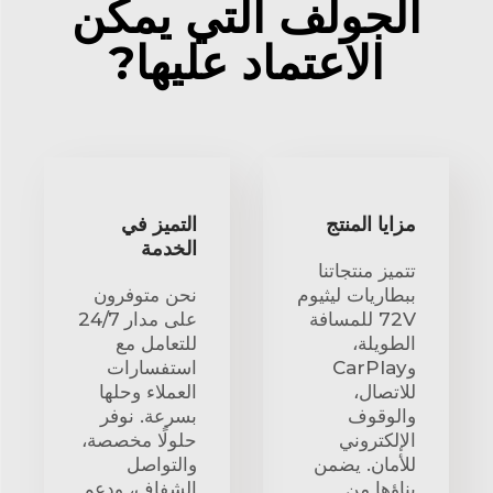
الجولف التي يمكن
الاعتماد عليها?
مزايا المنتج
التميز في
الخدمة
تتميز منتجاتنا
ببطاريات ليثيوم
نحن متوفرون
72V للمسافة
على مدار 24/7
الطويلة،
للتعامل مع
وCarPlay
استفسارات
للاتصال،
العملاء وحلها
والوقوف
بسرعة. نوفر
الإلكتروني
حلولًا مخصصة،
للأمان. يضمن
والتواصل
بناؤها من
الشفاف، ودعم