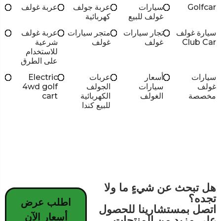
Golfcar
سيارات
عربة جولف
عربة غولف
غولف للبيع
كهربائية
سيارة غولف
تجار سيارات
متجر سيارات
عربة غولف
Club Car
غولف
غولف
شرعية
للاستخدام
على الطرق
سيارات
أسعار
عربات
Electric
غولف
سيارات
الجولف
4wd golf
مخصصة
الغولف
الكهربائية
cart
للبيع كندا
هل تبحث عن شيءٍ ما ولا
تجده؟
اطلب عرض
اتصل بمستشارينا للحصول
أسعار الآن
على مزيد من المنتجات