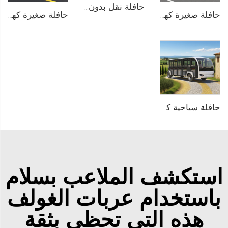
حافلة نقل بدون مسار تعمل بالكهرباء في المنتزهات الترفيهية بسعة 29 راكبًا طراز LS6148KY
حافلة صغيرة كهربائية تعمل بالبطارية الليثيوم LiFePO4 بسعة 200AH ذات أبواب من الألمنيوم وبسعة 14 مقعدًا طراز LS6148KF
حافلة صغيرة كهربائية تعمل بالبطارية الليثيوم بجهد 96V تُستخدم في المنتجعات أو الفنادق بسعة 23 مقعدًا طراز LS6230K
حافلة سياحية كهربائية تعمل بنظام PMSM بجهد 96V وبطارية الليثيوم LFP بسعة 20KW و23 مقعدًا طراز LS6230KF
استكشف الملاعب بسلام
باستخدام عربات الغولف
هذه التي تحظى بثقة