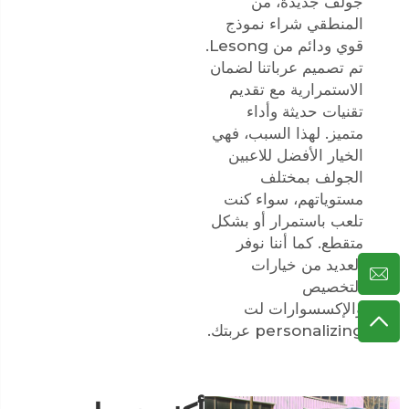
جولف جديدة، من
المنطقي شراء نموذج
قوي ودائم من Lesong.
تم تصميم عرباتنا لضمان
الاستمرارية مع تقديم
تقنيات حديثة وأداء
متميز. لهذا السبب، فهي
الخيار الأفضل للاعبين
الجولف بمختلف
مستوياتهم، سواء كنت
تلعب باستمرار أو بشكل
متقطع. كما أننا نوفر
العديد من خيارات
التخصيص
والإكسسوارات لت
personalizing عربتك.